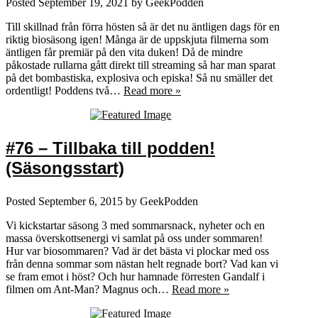
Posted
September 19, 2021
by
GeekPodden
Till skillnad från förra hösten så är det nu äntligen dags för en
riktig biosäsong igen! Många är de uppskjuta filmerna som
äntligen får premiär på den vita duken! Då de mindre
påkostade rullarna gått direkt till streaming så har man sparat
på det bombastiska, explosiva och episka! Så nu smäller det
ordentligt! Poddens två…
Read more »
#76 – Tillbaka till podden!
(Säsongsstart)
Posted
September 6, 2015
by
GeekPodden
Vi kickstartar säsong 3 med sommarsnack, nyheter och en
massa överskottsenergi vi samlat på oss under sommaren!
Hur var biosommaren? Vad är det bästa vi plockar med oss
från denna sommar som nästan helt regnade bort? Vad kan vi
se fram emot i höst? Och hur hamnade förresten Gandalf i
filmen om Ant-Man? Magnus och…
Read more »