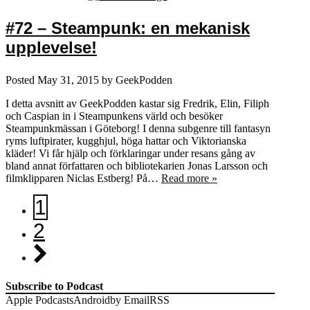
#72 – Steampunk: en mekanisk
upplevelse!
Posted
May 31, 2015
by
GeekPodden
I detta avsnitt av GeekPodden kastar sig Fredrik, Elin, Filiph
och Caspian in i Steampunkens värld och besöker
Steampunkmässan i Göteborg! I denna subgenre till fantasyn
ryms luftpirater, kugghjul, höga hattar och Viktorianska
kläder! Vi får hjälp och förklaringar under resans gång av
bland annat författaren och bibliotekarien Jonas Larsson och
filmklipparen Niclas Estberg! På…
Read more »
1
2
Subscribe to Podcast
Apple Podcasts
Android
by Email
RSS