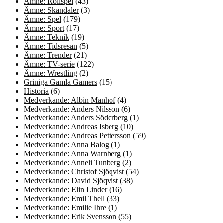
Ämne: Rollspel
(43)
Ämne: Skandaler
(3)
Ämne: Spel
(179)
Ämne: Sport
(17)
Ämne: Teknik
(19)
Ämne: Tidsresan
(5)
Ämne: Trender
(21)
Ämne: TV-serie
(122)
Ämne: Wrestling
(2)
Griniga Gamla Gamers
(15)
Historia
(6)
Medverkande: Albin Manhof
(4)
Medverkande: Anders Nilsson
(6)
Medverkande: Anders Söderberg
(1)
Medverkande: Andreas Isberg
(10)
Medverkande: Andreas Pettersson
(59)
Medverkande: Anna Balog
(1)
Medverkande: Anna Warnberg
(1)
Medverkande: Anneli Tunberg
(2)
Medverkande: Christof Sjöqvist
(54)
Medverkande: David Sjöqvist
(38)
Medverkande: Elin Linder
(16)
Medverkande: Emil Thell
(33)
Medverkande: Emilie Ihre
(1)
Medverkande: Erik Svensson
(55)