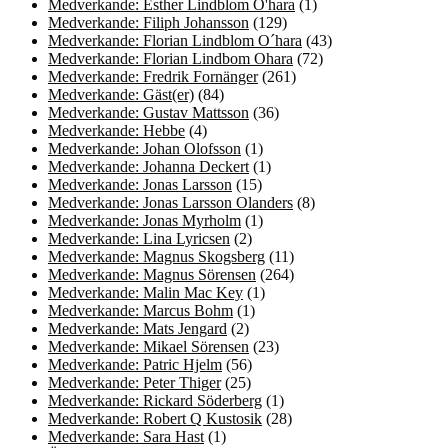
Medverkande: Esther Lindblom O'hara
(1)
Medverkande: Filiph Johansson
(129)
Medverkande: Florian Lindblom O´hara
(43)
Medverkande: Florian Lindbom Ohara
(72)
Medverkande: Fredrik Fornänger
(261)
Medverkande: Gäst(er)
(84)
Medverkande: Gustav Mattsson
(36)
Medverkande: Hebbe
(4)
Medverkande: Johan Olofsson
(1)
Medverkande: Johanna Deckert
(1)
Medverkande: Jonas Larsson
(15)
Medverkande: Jonas Larsson Olanders
(8)
Medverkande: Jonas Myrholm
(1)
Medverkande: Lina Lyricsen
(2)
Medverkande: Magnus Skogsberg
(11)
Medverkande: Magnus Sörensen
(264)
Medverkande: Malin Mac Key
(1)
Medverkande: Marcus Bohm
(1)
Medverkande: Mats Jengard
(2)
Medverkande: Mikael Sörensen
(23)
Medverkande: Patric Hjelm
(56)
Medverkande: Peter Thiger
(25)
Medverkande: Rickard Söderberg
(1)
Medverkande: Robert Q Kustosik
(28)
Medverkande: Sara Hast
(1)