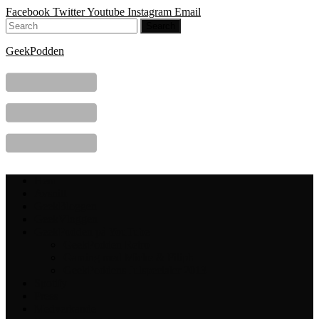
Facebook
Twitter
Youtube
Instagram
Email
GeekPodden
Hem
Avsnitt
GeekBloggen
GeekVloggen
GeekPodden på YouTube
GeekPodden Retro
Gaming med Micke & Filiph
GeekPoddens Julspecialer 2013
Spotify
Press
Medverkande