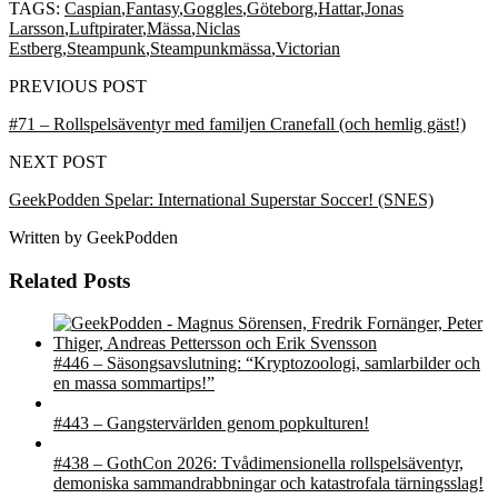
TAGS:
Caspian
,
Fantasy
,
Goggles
,
Göteborg
,
Hattar
,
Jonas
Larsson
,
Luftpirater
,
Mässa
,
Niclas
Estberg
,
Steampunk
,
Steampunkmässa
,
Victorian
PREVIOUS POST
#71 – Rollspelsäventyr med familjen Cranefall (och hemlig gäst!)
NEXT POST
GeekPodden Spelar: International Superstar Soccer! (SNES)
Written by
GeekPodden
Related Posts
#446 – Säsongsavslutning: “Kryptozoologi, samlarbilder och
en massa sommartips!”
#443 – Gangstervärlden genom popkulturen!
#438 – GothCon 2026: Tvådimensionella rollspelsäventyr,
demoniska sammandrabbningar och katastrofala tärningsslag!