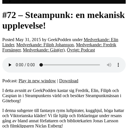
Om oss & kontakt
#72 – Steampunk: en mekanisk
upplevelse!
Posted
May 31, 2015
by
GeekPodden
under
Medverkande: Elin
Linder
,
Medverkande: Filiph Johansson
,
Medverkande: Fredrik
Fornänger
,
Medverkande: Gäst(er)
,
Övrigt: Podcast
Podcast:
Play in new window
|
Download
I detta avsnitt av GeekPodden kastar sig Fredrik, Elin, Filiph och
Caspian in i Steampunkens värld och besöker Steampunkmässan i
Göteborg!
I denna subgenre till fantasyn ryms luftpirater, kugghjul, höga hattar
och Viktorianska kläder! Vi får hjälp och förklaringar under resans
gång av bland annat författaren och bibliotekarien Jonas Larsson
och filmklipparen Niclas Estberg!