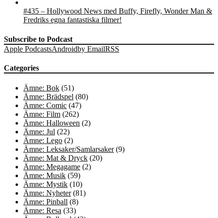
#435 – Hollywood News med Buffy, Firefly, Wonder Man &
Fredriks egna fantastiska filmer!
Subscribe to Podcast
Apple Podcasts
Android
by Email
RSS
Categories
Ämne: Bok
(51)
Ämne: Brädspel
(80)
Ämne: Comic
(47)
Ämne: Film
(262)
Ämne: Halloween
(2)
Ämne: Jul
(22)
Ämne: Lego
(2)
Ämne: Leksaker/Samlarsaker
(9)
Ämne: Mat & Dryck
(20)
Ämne: Megagame
(2)
Ämne: Musik
(59)
Ämne: Mystik
(10)
Ämne: Nyheter
(81)
Ämne: Pinball
(8)
Ämne: Resa
(33)