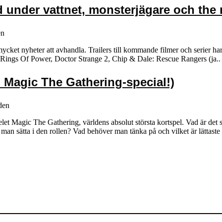
 under vattnet, monsterjägare och the r
en
cket nyheter att avhandla. Trailers till kommande filmer och serier har
: Rings Of Power, Doctor Strange 2, Chip & Dale: Rescue Rangers (ja..
Magic The Gathering-special!)
den
elet Magic The Gathering, världens absolut största kortspel. Vad är d
n sätta i den rollen? Vad behöver man tänka på och vilket är lättaste 