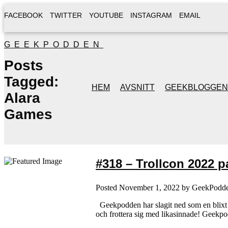
FACEBOOK
TWITTER
YOUTUBE
INSTAGRAM
EMAIL
GEEKPODDEN
Posts
Tagged:
HEM
AVSNITT
GEEKBLOGGEN
Alara
Games
#318 – Trollcon 2022 pa
Posted
November 1, 2022
by
GeekPodd
Geekpodden har slagit ned som en blixt f
och frottera sig med likasinnade! Geekpo