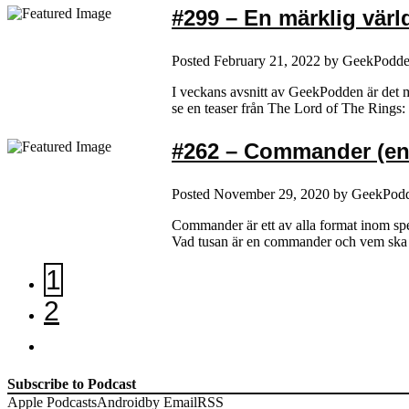
#299 – En märklig värld
Posted
February 21, 2022
by
GeekPodd
I veckans avsnitt av GeekPodden är det my
se en teaser från The Lord of The Rings
#262 – Commander (en 
Posted
November 29, 2020
by
GeekPod
Commander är ett av alla format inom sp
Vad tusan är en commander och vem ska ma
1
2
Subscribe to Podcast
Apple Podcasts
Android
by Email
RSS