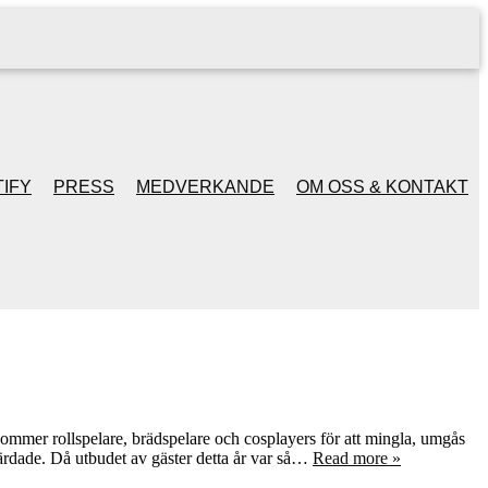
IFY
PRESS
MEDVERKANDE
OM OSS & KONTAKT
ommer rollspelare, brädspelare och cosplayers för att mingla, umgås
ärdade. Då utbudet av gäster detta år var så…
Read more »