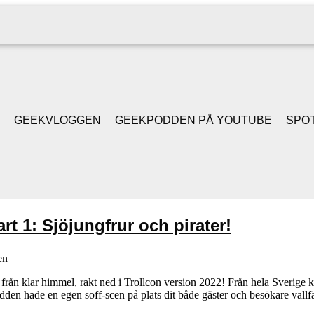
GEEKVLOGGEN
GEEKPODDEN PÅ YOUTUBE
SPOT
GEEKPODDEN RETRO
GAMING MED MICKE
rt 1: Sjöjungfrur och pirater!
& FILIPH
en
GEEKPODDENS
rån klar himmel, rakt ned i Trollcon version 2022! Från hela Sverige k
dden hade en egen soff-scen på plats dit både gäster och besökare vallf
JULSPECIALER 2013