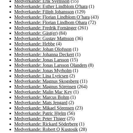
Medverkande: Erik Svensson
(55)
Medverkande: Esther Lindblom O'hara
(1)
Medverkande: Filiph Johansson
(129)
Medverkande: Florian Lindblom O´hara
(43)
Medverkande: Florian Lindbom Ohara
(72)
Medverkande: Fredrik Fornänger
(261)
Medverkande: Gäst(er)
(84)
Medverkande: Gustav Mattsson
(36)
Medverkande: Hebbe
(4)
Medverkande: Johan Olofsson
(1)
Medverkande: Johanna Deckert
(1)
Medverkande: Jonas Larsson
(15)
Medverkande: Jonas Larsson Olanders
(8)
Medverkande: Jonas Myrholm
(1)
Medverkande: Lina Lyricsen
(2)
Medverkande: Magnus Skogsberg
(11)
Medverkande: Magnus Sörensen
(264)
Medverkande: Malin Mac Key
(1)
Medverkande: Marcus Bohm
(1)
Medverkande: Mats Jengard
(2)
Medverkande: Mikael Sörensen
(23)
Medverkande: Patric Hjelm
(56)
Medverkande: Peter Thiger
(25)
Medverkande: Rickard Söderberg
(1)
Medverkande: Robert Q Kustosik
(28)