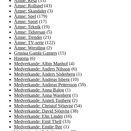
Ämne: Resa
(33)
Ämne: Rollspel
(43)
Ämne: Skandaler
(3)
Ämne: Spel
(179)
Ämne: Sport
(17)
Ämne: Teknik
(19)
Ämne: Tidsresan
(5)
Ämne: Trender
(21)
Ämne: TV-serie
(122)
Ämne: Wrestling
(2)
Griniga Gamla Gamers
(15)
Historia
(6)
Medverkande: Albin Manhof
(4)
Medverkande: Anders Nilsson
(6)
Medverkande: Anders Söderberg
(1)
Medverkande: Andreas Isberg
(10)
Medverkande: Andreas Pettersson
(59)
Medverkande: Anna Balog
(1)
Medverkande: Anna Warnberg
(1)
Medverkande: Anneli Tunberg
(2)
Medverkande: Christof Sjöqvist
(54)
Medverkande: David Sjöqvist
(38)
Medverkande: Elin Linder
(16)
Medverkande: Emil Thell
(33)
Medverkande: Emilie Ihre
(1)