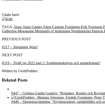
Glada barn!
TAGS:
Alara
,
Alara Games
,
Alien
,
Caspian Fornänger
,
Erik Svensson
,
F
Gathering
,
Megagame
,
Mermaids of Jönköping
,
Nördimperiet
,
Patreon
,
PREVIOUS POST
#317 – Streaming Wars!
NEXT POST
#319 – TrollCon 2022 part 2: Zombieapokalyps och animekrigare!
Written by
GeekPodden
Related Posts
#447 – Griniga Gamla Gamers: “Remakes, Ronins och Revelat
#446 – Säsongsavslutning: “Kryptozoologi, samlarbilder och e