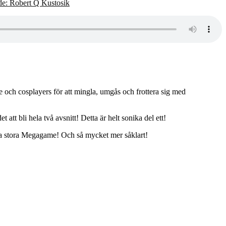
e: Robert Q Kustosik
e och cosplayers för att mingla, umgås och frottera sig med
tt bli hela två avsnitt! Detta är helt sonika del ett!
ta stora Megagame! Och så mycket mer såklart!