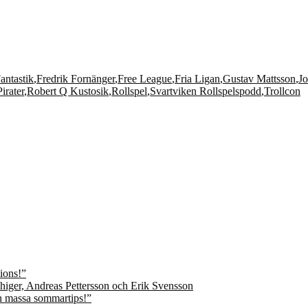
antastik
,
Fredrik Fornänger
,
Free League
,
Fria Ligan
,
Gustav Mattsson
,
Jo
Pirater
,
Robert Q Kustosik
,
Rollspel
,
Svartviken Rollspelspodd
,
Trollcon
ions!”
n massa sommartips!”