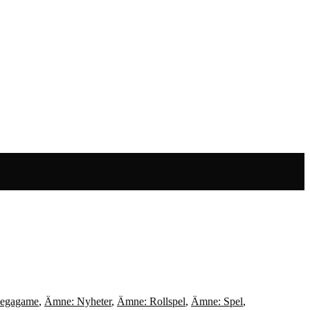
egagame
,
Ämne: Nyheter
,
Ämne: Rollspel
,
Ämne: Spel
,