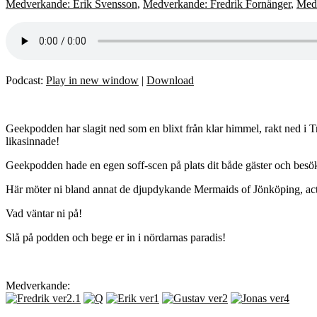
Medverkande: Erik Svensson
,
Medverkande: Fredrik Fornänger
,
Medv
Podcast:
Play in new window
|
Download
Geekpodden har slagit ned som en blixt från klar himmel, rakt ned i T
likasinnade!
Geekpodden hade en egen soff-scen på plats dit både gäster och besökare
Här möter ni bland annat de djupdykande Mermaids of Jönköping, actu
Vad väntar ni på!
Slå på podden och bege er in i nördarnas paradis!
Medverkande: