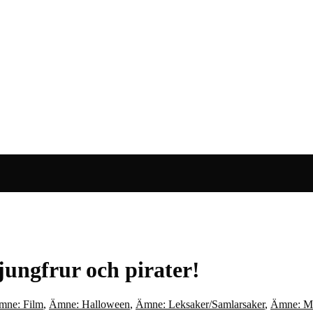
jungfrur och pirater!
mne: Film
,
Ämne: Halloween
,
Ämne: Leksaker/Samlarsaker
,
Ämne: M