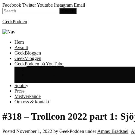
Facebook
Twitter
Youtube
Instagram
Email
GeekPodden
Hem
Avsnitt
GeekBloggen
GeekVloggen
GeekPodden på YouTube
GeekPodden Retro
Gaming med Micke & Filiph
GeekPoddens Julspecialer 2013
Spotify
Press
Medverkande
Om oss & kontakt
#318 – Trollcon 2022 part 1: Sjö
Posted
November 1, 2022
by
GeekPodden
under
Ämne: Brädspel
,
Ä