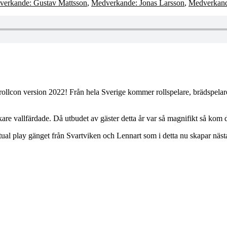
erkande: Gustav Mattsson
,
Medverkande: Jonas Larsson
,
Medverkand
rollcon version 2022! Från hela Sverige kommer rollspelare, brädspelar
 vallfärdade. Då utbudet av gäster detta år var så magnifikt så kom det a
al play gänget från Svartviken och Lennart som i detta nu skapar näs