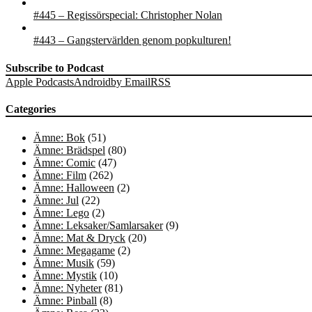
#445 – Regissörspecial: Christopher Nolan
#443 – Gangstervärlden genom popkulturen!
Subscribe to Podcast
Apple Podcasts
Android
by Email
RSS
Categories
Ämne: Bok
(51)
Ämne: Brädspel
(80)
Ämne: Comic
(47)
Ämne: Film
(262)
Ämne: Halloween
(2)
Ämne: Jul
(22)
Ämne: Lego
(2)
Ämne: Leksaker/Samlarsaker
(9)
Ämne: Mat & Dryck
(20)
Ämne: Megagame
(2)
Ämne: Musik
(59)
Ämne: Mystik
(10)
Ämne: Nyheter
(81)
Ämne: Pinball
(8)