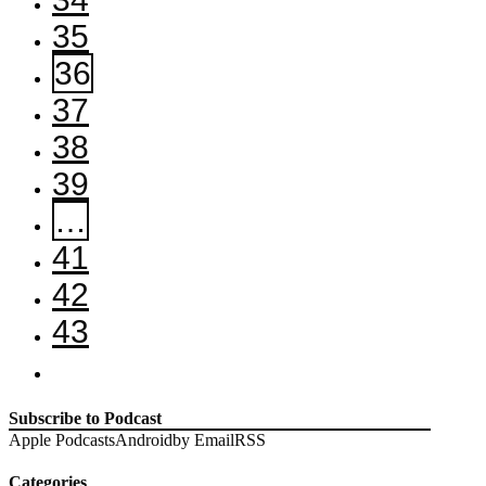
35
36
37
38
39
…
41
42
43
Subscribe to Podcast
Apple Podcasts
Android
by Email
RSS
Categories