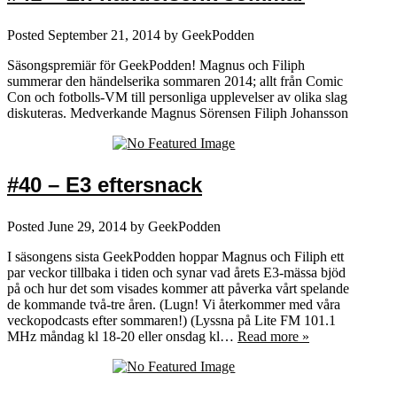
Posted
September 21, 2014
by
GeekPodden
Säsongspremiär för GeekPodden! Magnus och Filiph
summerar den händelserika sommaren 2014; allt från Comic
Con och fotbolls-VM till personliga upplevelser av olika slag
diskuteras. Medverkande Magnus Sörensen Filiph Johansson
#40 – E3 eftersnack
Posted
June 29, 2014
by
GeekPodden
I säsongens sista GeekPodden hoppar Magnus och Filiph ett
par veckor tillbaka i tiden och synar vad årets E3-mässa bjöd
på och hur det som visades kommer att påverka vårt spelande
de kommande två-tre åren. (Lugn! Vi återkommer med våra
veckopodcasts efter sommaren!) (Lyssna på Lite FM 101.1
MHz måndag kl 18-20 eller onsdag kl…
Read more »