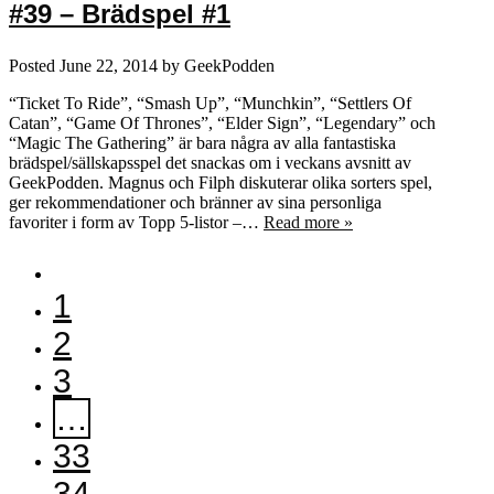
#39 – Brädspel #1
Posted
June 22, 2014
by
GeekPodden
“Ticket To Ride”, “Smash Up”, “Munchkin”, “Settlers Of
Catan”, “Game Of Thrones”, “Elder Sign”, “Legendary” och
“Magic The Gathering” är bara några av alla fantastiska
brädspel/sällskapsspel det snackas om i veckans avsnitt av
GeekPodden. Magnus och Filph diskuterar olika sorters spel,
ger rekommendationer och bränner av sina personliga
favoriter i form av Topp 5-listor –…
Read more »
1
2
3
…
33
34