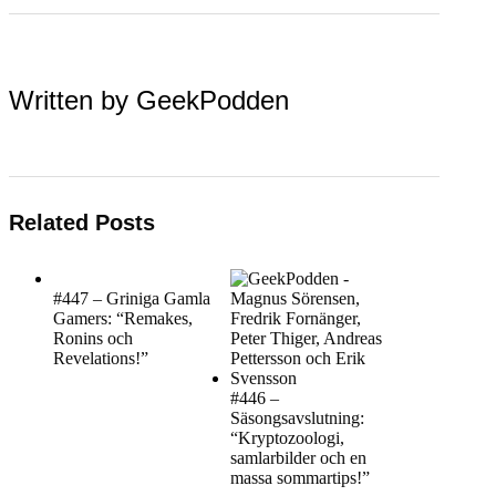
Written by
GeekPodden
Related Posts
#447 – Griniga Gamla
Gamers: “Remakes,
Ronins och
Revelations!”
#446 –
Säsongsavslutning:
“Kryptozoologi,
samlarbilder och en
massa sommartips!”