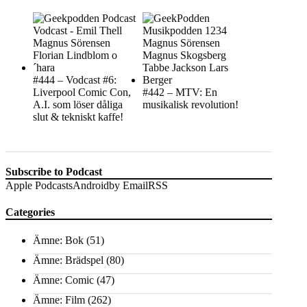
#444 – Vodcast #6:
Liverpool Comic Con,
#442 – MTV: En
A.I. som löser dåliga
musikalisk revolution!
slut & tekniskt kaffe!
Subscribe to Podcast
Apple Podcasts
Android
by Email
RSS
Categories
Ämne: Bok
(51)
Ämne: Brädspel
(80)
Ämne: Comic
(47)
Ämne: Film
(262)