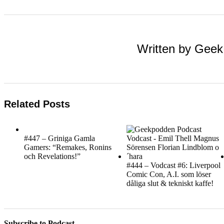
Written by
Geek
Related Posts
#447 – Griniga Gamla
Gamers: “Remakes, Ronins
och Revelations!”
#444 – Vodcast #6: Liverpool
Comic Con, A.I. som löser
dåliga slut & tekniskt kaffe!
Subscribe to Podcast