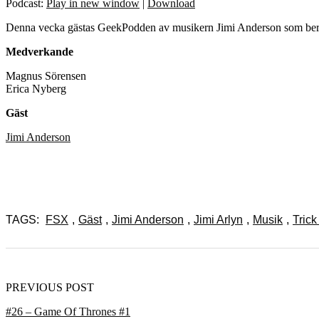
Podcast:
Play in new window
|
Download
Denna vecka gästas GeekPodden av musikern Jimi Anderson som berätt
Medverkande
Magnus Sörensen
Erica Nyberg
Gäst
Jimi Anderson
TAGS:
FSX
,
Gäst
,
Jimi Anderson
,
Jimi Arlyn
,
Musik
,
Trick
PREVIOUS POST
#26 – Game Of Thrones #1