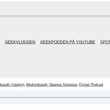
GEEKVLOGGEN
GEEKPODDEN PÅ YOUTUBE
SPOT
GEEKPODDEN RETRO
GAMING MED MICKE
& FILIPH
kande: Gäst(er)
,
Medverkande: Magnus Sörensen
,
Övrigt: Podcast
GEEKPODDENS
JULSPECIALER 2013