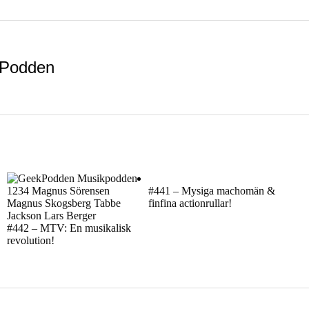
Podden
#441 – Mysiga machomän &
finfina actionrullar!
#442 – MTV: En musikalisk
revolution!