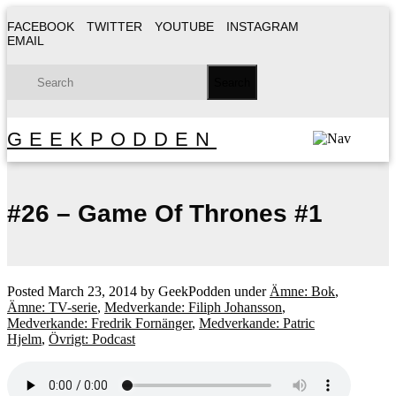
FACEBOOK
TWITTER
YOUTUBE
INSTAGRAM
EMAIL
GEEKPODDEN
#26 – Game Of Thrones #1
Posted
March 23, 2014
by
GeekPodden
under
Ämne: Bok
,
Ämne: TV-serie
,
Medverkande: Filiph Johansson
,
Medverkande: Fredrik Fornänger
,
Medverkande: Patric
Hjelm
,
Övrigt: Podcast