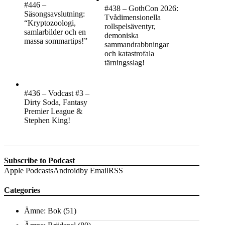
#446 –
#438 – GothCon 2026:
Säsongsavslutning:
Tvådimensionella
“Kryptozoologi,
rollspelsäventyr,
samlarbilder och en
demoniska
massa sommartips!”
sammandrabbningar
och katastrofala
tärningsslag!
#436 – Vodcast #3 –
Dirty Soda, Fantasy
Premier League &
Stephen King!
Subscribe to Podcast
Apple Podcasts
Android
by Email
RSS
Categories
Ämne: Bok
(51)