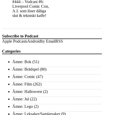
#444 – Vodcast #6:
Liverpool Comic Con,
A.I. som löser dåliga
slut & tekniskt kaffe!
Subscribe to Podcast
Apple Podcasts
Android
by Email
RSS
Categories
Ämne: Bok
(51)
Ämne: Brädspel
(80)
Ämne: Comic
(47)
Ämne: Film
(262)
Ämne: Halloween
(2)
Ämne: Jul
(22)
Ämne: Lego
(2)
Ämne: Leksaker/Samlarsaker
(9)