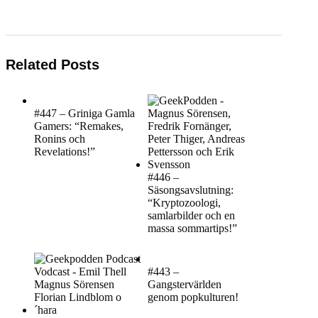
Related Posts
#447 – Griniga Gamla
Gamers: “Remakes,
Ronins och
Revelations!”
#446 –
Säsongsavslutning:
“Kryptozoologi,
samlarbilder och en
massa sommartips!”
#443 –
Gangstervärlden
genom popkulturen!