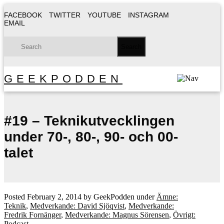
FACEBOOK
TWITTER
YOUTUBE
INSTAGRAM
EMAIL
GEEKPODDEN
#19 – Teknikutvecklingen
under 70-, 80-, 90- och 00-
talet
Posted
February 2, 2014
by
GeekPodden
under
Ämne:
Teknik
,
Medverkande: David Sjöqvist
,
Medverkande:
Fredrik Fornänger
,
Medverkande: Magnus Sörensen
,
Övrigt:
Podcast