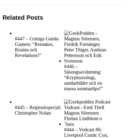
Related Posts
#447 – Griniga Gamla
Gamers: “Remakes,
Ronins och
Revelations!”
#446 –
Säsongsavslutning:
“Kryptozoologi,
samlarbilder och en
massa sommartips!”
#445 – Regissörspecial:
Christopher Nolan
#444 – Vodcast #6:
Liverpool Comic Con,