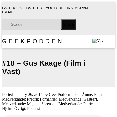
FACEBOOK
TWITTER
YOUTUBE
INSTAGRAM
EMAIL
GEEKPODDEN
#18 – Gus Kaage (Film i
Väst)
Posted
January 26, 2014
by
GeekPodden
under
Ämne: Film
,
Medverkande: Fredrik Fornänger
,
Medverkande: Gäst(er)
,
Medverkande: Magnus Sörensen
,
Medverkande: Patric
Hjelm
,
Övrigt: Podcast