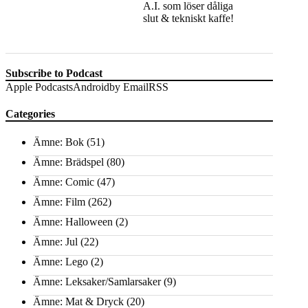
A.I. som löser dåliga
slut & tekniskt kaffe!
Subscribe to Podcast
Apple Podcasts
Android
by Email
RSS
Categories
Ämne: Bok
(51)
Ämne: Brädspel
(80)
Ämne: Comic
(47)
Ämne: Film
(262)
Ämne: Halloween
(2)
Ämne: Jul
(22)
Ämne: Lego
(2)
Ämne: Leksaker/Samlarsaker
(9)
Ämne: Mat & Dryck
(20)