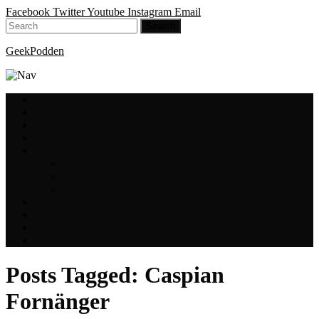
Facebook
Twitter
Youtube
Instagram
Email
GeekPodden
Hem
Avsnitt
GeekBloggen
GeekVloggen
GeekPodden på YouTube
GeekPodden Retro
Gaming med Micke & Filiph
GeekPoddens Julspecialer 2013
Spotify
Press
Medverkande
Om oss & kontakt
Posts Tagged:
Caspian
Fornänger