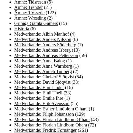
Ämne: Tidsresan
(5)
Ämne: Trender
(21)
Ämne: TV-serie
(122)
Ämne: Wrestling
(2)
Griniga Gamla Gamers
(15)
Historia
(6)
Medverkande: Albin Manhof
(4)
Medverkande: Anders Nilsson
(6)
Medverkande: Anders Söderberg
(1)
Medverkande: Andreas Isberg
(10)
Medverkande: Andreas Pettersson
(59)
Medverkande: Anna Balog
(1)
Medverkande: Anna Warnberg
(1)
Medverkande: Anneli Tunberg
(2)
Medverkande: Christof Sjöqvist
(54)
Medverkande: David Sjöqvist
(38)
Medverkande: Elin Linder
(16)
Medverkande: Emil Thell
(33)
Medverkande: Emilie Ihre
(1)
Medverkande: Erik Svensson
(55)
Medverkande: Esther Lindblom O'hara
(1)
Medverkande: Filiph Johansson
(129)
Medverkande: Florian Lindblom O´hara
(43)
Medverkande: Florian Lindbom Ohara
(72)
Medverkande: Fredrik Fornänger
(261)