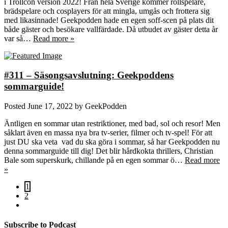
i Trollcon version 2022! Från hela Sverige kommer rollspelare,
brädspelare och cosplayers för att mingla, umgås och frottera sig
med likasinnade! Geekpodden hade en egen soff-scen på plats dit
både gäster och besökare vallfärdade. Då utbudet av gäster detta år
var så…
Read more »
#311 – Säsongsavslutning: Geekpoddens
sommarguide!
Posted
June 17, 2022
by
GeekPodden
Äntligen en sommar utan restriktioner, med bad, sol och resor! Men
såklart även en massa nya bra tv-serier, filmer och tv-spel! För att
just DU ska veta vad du ska göra i sommar, så har Geekpodden nu
denna sommarguide till dig! Det blir hårdkokta thrillers, Christian
Bale som superskurk, chillande på en egen sommar ö…
Read more
»
1
2
Subscribe to Podcast