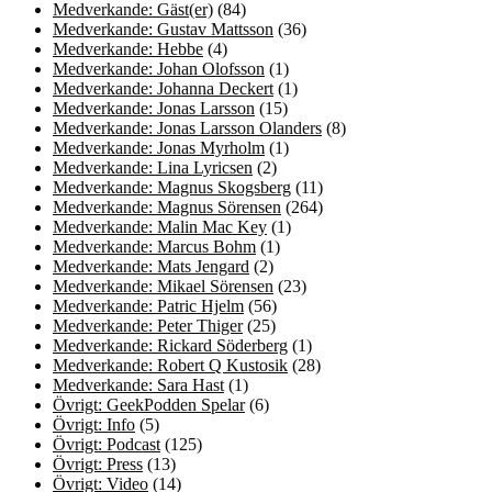
Medverkande: Gäst(er)
(84)
Medverkande: Gustav Mattsson
(36)
Medverkande: Hebbe
(4)
Medverkande: Johan Olofsson
(1)
Medverkande: Johanna Deckert
(1)
Medverkande: Jonas Larsson
(15)
Medverkande: Jonas Larsson Olanders
(8)
Medverkande: Jonas Myrholm
(1)
Medverkande: Lina Lyricsen
(2)
Medverkande: Magnus Skogsberg
(11)
Medverkande: Magnus Sörensen
(264)
Medverkande: Malin Mac Key
(1)
Medverkande: Marcus Bohm
(1)
Medverkande: Mats Jengard
(2)
Medverkande: Mikael Sörensen
(23)
Medverkande: Patric Hjelm
(56)
Medverkande: Peter Thiger
(25)
Medverkande: Rickard Söderberg
(1)
Medverkande: Robert Q Kustosik
(28)
Medverkande: Sara Hast
(1)
Övrigt: GeekPodden Spelar
(6)
Övrigt: Info
(5)
Övrigt: Podcast
(125)
Övrigt: Press
(13)
Övrigt: Video
(14)