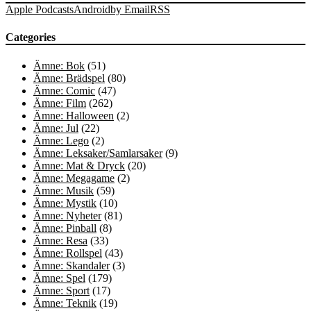
Apple Podcasts
Android
by Email
RSS
Categories
Ämne: Bok
(51)
Ämne: Brädspel
(80)
Ämne: Comic
(47)
Ämne: Film
(262)
Ämne: Halloween
(2)
Ämne: Jul
(22)
Ämne: Lego
(2)
Ämne: Leksaker/Samlarsaker
(9)
Ämne: Mat & Dryck
(20)
Ämne: Megagame
(2)
Ämne: Musik
(59)
Ämne: Mystik
(10)
Ämne: Nyheter
(81)
Ämne: Pinball
(8)
Ämne: Resa
(33)
Ämne: Rollspel
(43)
Ämne: Skandaler
(3)
Ämne: Spel
(179)
Ämne: Sport
(17)
Ämne: Teknik
(19)