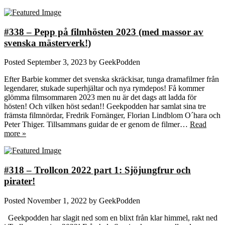
#338 – Pepp på filmhösten 2023 (med massor av
svenska mästerverk!)
Posted
September 3, 2023
by
GeekPodden
Efter Barbie kommer det svenska skräckisar, tunga dramafilmer från
legendarer, stukade superhjältar och nya rymdepos! Få kommer
glömma filmsommaren 2023 men nu är det dags att ladda för
hösten! Och vilken höst sedan!! Geekpodden har samlat sina tre
främsta filmnördar, Fredrik Fornänger, Florian Lindblom O´hara och
Peter Thiger. Tillsammans guidar de er genom de filmer…
Read
more »
#318 – Trollcon 2022 part 1: Sjöjungfrur och
pirater!
Posted
November 1, 2022
by
GeekPodden
Geekpodden har slagit ned som en blixt från klar himmel, rakt ned