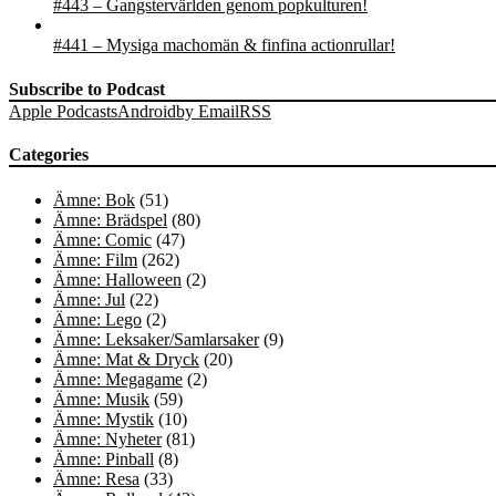
#443 – Gangstervärlden genom popkulturen!
#441 – Mysiga machomän & finfina actionrullar!
Subscribe to Podcast
Apple Podcasts
Android
by Email
RSS
Categories
Ämne: Bok
(51)
Ämne: Brädspel
(80)
Ämne: Comic
(47)
Ämne: Film
(262)
Ämne: Halloween
(2)
Ämne: Jul
(22)
Ämne: Lego
(2)
Ämne: Leksaker/Samlarsaker
(9)
Ämne: Mat & Dryck
(20)
Ämne: Megagame
(2)
Ämne: Musik
(59)
Ämne: Mystik
(10)
Ämne: Nyheter
(81)
Ämne: Pinball
(8)
Ämne: Resa
(33)