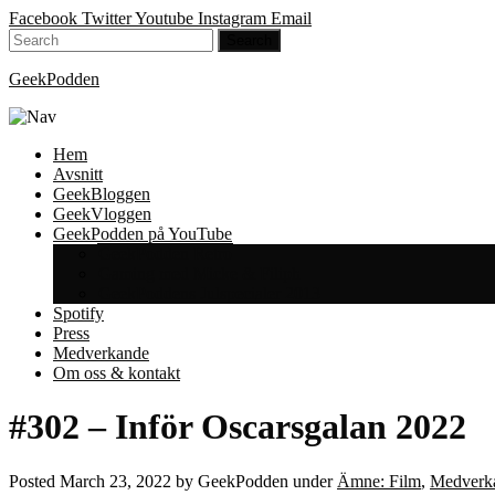
Facebook
Twitter
Youtube
Instagram
Email
GeekPodden
Hem
Avsnitt
GeekBloggen
GeekVloggen
GeekPodden på YouTube
GeekPodden Retro
Gaming med Micke & Filiph
GeekPoddens Julspecialer 2013
Spotify
Press
Medverkande
Om oss & kontakt
#302 – Inför Oscarsgalan 2022
Posted
March 23, 2022
by
GeekPodden
under
Ämne: Film
,
Medverka