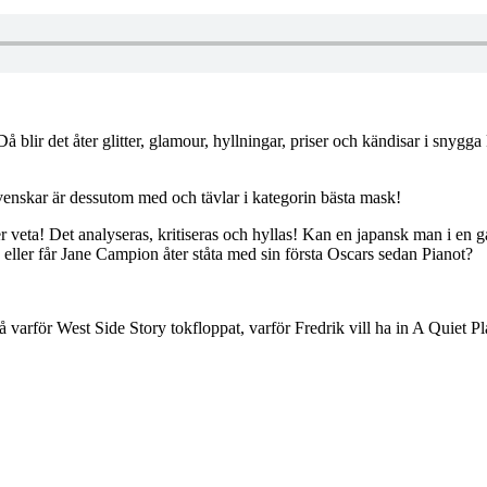
Då blir det åter glitter, glamour, hyllningar, priser och kändisar i snyg
svenskar är dessutom med och tävlar i kategorin bästa mask!
ver veta! Det analyseras, kritiseras och hyllas! Kan en japansk man i en 
ller får Jane Campion åter ståta med sin första Oscars sedan Pianot?
å varför West Side Story tokfloppat, varför Fredrik vill ha in A Quiet P