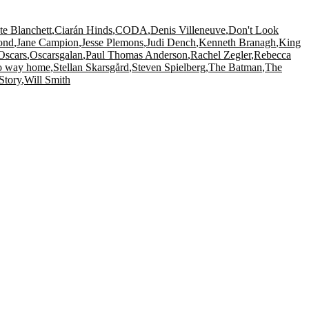
te Blanchett
,
Ciarán Hinds
,
CODA
,
Denis Villeneuve
,
Don't Look
ond
,
Jane Campion
,
Jesse Plemons
,
Judi Dench
,
Kenneth Branagh
,
King
Oscars
,
Oscarsgalan
,
Paul Thomas Anderson
,
Rachel Zegler
,
Rebecca
o way home
,
Stellan Skarsgård
,
Steven Spielberg
,
The Batman
,
The
Story
,
Will Smith