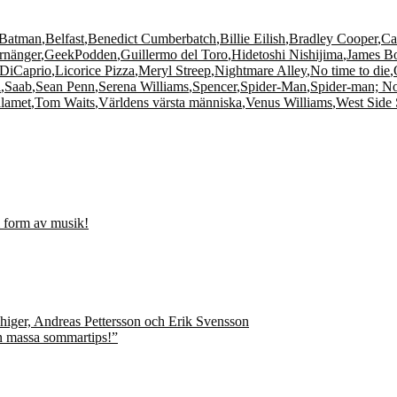
Batman
,
Belfast
,
Benedict Cumberbatch
,
Billie Eilish
,
Bradley Cooper
,
Ca
rnänger
,
GeekPodden
,
Guillermo del Toro
,
Hidetoshi Nishijima
,
James B
DiCaprio
,
Licorice Pizza
,
Meryl Streep
,
Nightmare Alley
,
No time to die
,
i
,
Saab
,
Sean Penn
,
Serena Williams
,
Spencer
,
Spider-Man
,
Spider-man; N
lamet
,
Tom Waits
,
Världens värsta människa
,
Venus Williams
,
West Side 
i form av musik!
n massa sommartips!”