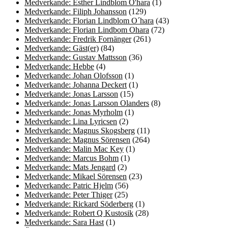
Medverkande: Esther Lindblom O'hara
(1)
Medverkande: Filiph Johansson
(129)
Medverkande: Florian Lindblom O´hara
(43)
Medverkande: Florian Lindbom Ohara
(72)
Medverkande: Fredrik Fornänger
(261)
Medverkande: Gäst(er)
(84)
Medverkande: Gustav Mattsson
(36)
Medverkande: Hebbe
(4)
Medverkande: Johan Olofsson
(1)
Medverkande: Johanna Deckert
(1)
Medverkande: Jonas Larsson
(15)
Medverkande: Jonas Larsson Olanders
(8)
Medverkande: Jonas Myrholm
(1)
Medverkande: Lina Lyricsen
(2)
Medverkande: Magnus Skogsberg
(11)
Medverkande: Magnus Sörensen
(264)
Medverkande: Malin Mac Key
(1)
Medverkande: Marcus Bohm
(1)
Medverkande: Mats Jengard
(2)
Medverkande: Mikael Sörensen
(23)
Medverkande: Patric Hjelm
(56)
Medverkande: Peter Thiger
(25)
Medverkande: Rickard Söderberg
(1)
Medverkande: Robert Q Kustosik
(28)
Medverkande: Sara Hast
(1)