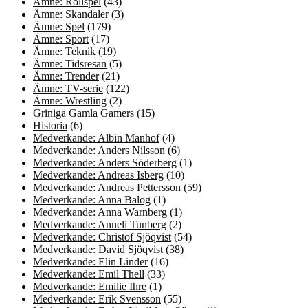
Ämne: Rollspel
(43)
Ämne: Skandaler
(3)
Ämne: Spel
(179)
Ämne: Sport
(17)
Ämne: Teknik
(19)
Ämne: Tidsresan
(5)
Ämne: Trender
(21)
Ämne: TV-serie
(122)
Ämne: Wrestling
(2)
Griniga Gamla Gamers
(15)
Historia
(6)
Medverkande: Albin Manhof
(4)
Medverkande: Anders Nilsson
(6)
Medverkande: Anders Söderberg
(1)
Medverkande: Andreas Isberg
(10)
Medverkande: Andreas Pettersson
(59)
Medverkande: Anna Balog
(1)
Medverkande: Anna Warnberg
(1)
Medverkande: Anneli Tunberg
(2)
Medverkande: Christof Sjöqvist
(54)
Medverkande: David Sjöqvist
(38)
Medverkande: Elin Linder
(16)
Medverkande: Emil Thell
(33)
Medverkande: Emilie Ihre
(1)
Medverkande: Erik Svensson
(55)