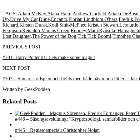
TAGS:
Adam McKay
,
Alana Haim
,
Andrew Garfield
,
Ariana DeBose
,
Up
,
Drive My Car
,
Dune
,
Encanto
,
Florian Lindblom O'hara
,
Fredrik Fo
Richard
,
Kirsten Dunst
,
Kodi Smit-McPhee
,
Kristen Stewart
,
Leonardo 
Ferguson
,
Reinaldo Marcus Green
,
Rooney Mara
,
Ryûsuke Hamaguch
Lost Daughter
,
The Power of the Dog
,
Tick Tick Boom!
,
Timothée Cha
PREVIOUS POST
#301- Harry Potter #1: Lets make some magic!
NEXT POST
#303 – Snutar, stridsplan och fights med både nävar och fötter… fast 
Written by
GeekPodden
Related Posts
#446 – Säsongsavslutning: “Kryptozoologi, samlarbilder och e
#445 – Regissörspecial: Christopher Nolan