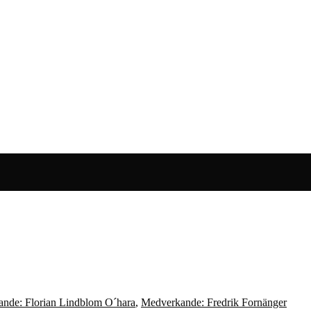
nde: Florian Lindblom O´hara
,
Medverkande: Fredrik Fornänger