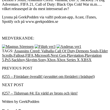
Adventure, FIFA 21, Call of Duty: Black Ops Cold War m.m….
vilket releasespel är du mest intresserad av?
Lyssna på GeekPodden via valfri podcast-app, Acast, iTunes,
Spotify och på www.geekpodden.se
MEDVERKANDE:
TAGS:
Assassins Creed: Valhalla
,
Call Of Duty
,
Demons Souls
,
Elder
Scrolls
,
Fallout
,
FIFA
,
Microsoft
,
Next Gen
,
Playstation
,
Playstation
5
,
Ps5
,
Sackboy
,
Skyrim
,
Sony
,
Xbox
,
Xbox Series X
,
XBSX
PREVIOUS POST
#255 – Förrädare överallt! (avsnittet om förräderi i brädspel)
NEXT POST
#257 – Tidsresan #4: En värld av brons och järn!
Written by
GeekPodden