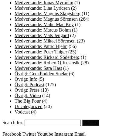
Medverkande: Jonas Myrholm
(1)
Medverkande: Lina Lyricsen
(2)
Medverkande: Magnus Skogsberg
(11)
Medverkande: Magnus Sörensen
(264)
Medverkande: Malin Mac Key
(1)
Medverkande: Marcus Bohm
(1)
Medverkande: Mats Jengard
(2)
Medverkande: Mikael Sörensen
(23)
Medverkande: Patric Hjelm
(56)
Medverkande: Peter Thiger
(25)
Medverkande: Rickard Söderberg
(1)
Medverkande: Robert Q Kustosik
(28)
Medverkande: Sara Hast
(1)
Övrigt: GeekPodden Spelar
(6)
Övrigt: Info
(5)
Övrigt: Podcast
(125)
Övrigt: Press
(13)
Övrigt: Video
(14)
The Big Four
(4)
Uncategorized
(20)
Vodcast
(4)
Search for:
Facebook
Twitter
Youtube
Instagram
Email