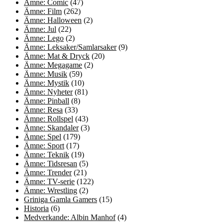
Ämne: Comic
(47)
Ämne: Film
(262)
Ämne: Halloween
(2)
Ämne: Jul
(22)
Ämne: Lego
(2)
Ämne: Leksaker/Samlarsaker
(9)
Ämne: Mat & Dryck
(20)
Ämne: Megagame
(2)
Ämne: Musik
(59)
Ämne: Mystik
(10)
Ämne: Nyheter
(81)
Ämne: Pinball
(8)
Ämne: Resa
(33)
Ämne: Rollspel
(43)
Ämne: Skandaler
(3)
Ämne: Spel
(179)
Ämne: Sport
(17)
Ämne: Teknik
(19)
Ämne: Tidsresan
(5)
Ämne: Trender
(21)
Ämne: TV-serie
(122)
Ämne: Wrestling
(2)
Griniga Gamla Gamers
(15)
Historia
(6)
Medverkande: Albin Manhof
(4)