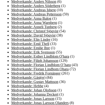
Medverkande: Anders Nilsson
(6)
Medverkande: Anders Söderberg
(1)
Medverkande: Andreas Isberg
(10)
Medverkande: Andreas Pettersson
(59)
Medverkande: Anna Balog
(1)
Medverkande: Anna Warnberg
(1)
Medverkande: Anneli Tunberg
(2)
Medverkande: Christof Sjöqvist
(54)
Medverkande: David Sjöqvist
(38)
Medverkande: Elin Linder
(16)
Medverkande: Emil Thell
(33)
Medverkande: Emilie Ihre
(1)
Medverkande: Erik Svensson
(55)
Medverkande: Esther Lindblom O'hara
(1)
Medverkande: Filiph Johansson
(129)
Medverkande: Florian Lindblom O´hara
(43)
Medverkande: Florian Lindbom Ohara
(72)
Medverkande: Fredrik Fornänger
(261)
Medverkande: Gäst(er)
(84)
Medverkande: Gustav Mattsson
(36)
Medverkande: Hebbe
(4)
Medverkande: Johan Olofsson
(1)
Medverkande: Johanna Deckert
(1)
Medverkande: Jonas Larsson
(15)
Medverkande: Jonas Larsson Olanders
(8)