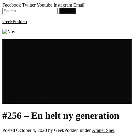
Facebook
Twitter
Youtube
Instagram
Email
GeekPodden
Hem
Avsnitt
GeekBloggen
GeekVloggen
GeekPodden på YouTube
GeekPodden Retro
Gaming med Micke & Filiph
GeekPoddens Julspecialer 2013
Spotify
Press
Medverkande
Om oss & kontakt
#256 – En helt ny generation
Posted
October 4, 2020
by
GeekPodden
under
Ämne: Spel
,