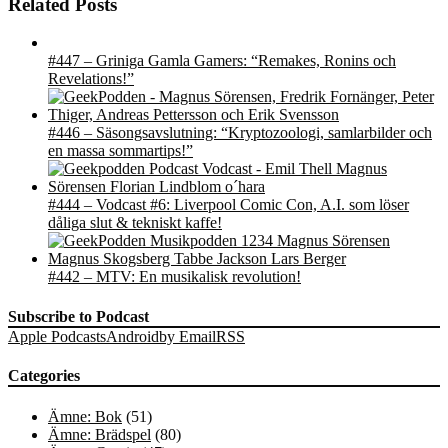
Related Posts
#447 – Griniga Gamla Gamers: “Remakes, Ronins och
Revelations!”
#446 – Säsongsavslutning: “Kryptozoologi, samlarbilder och
en massa sommartips!”
#444 – Vodcast #6: Liverpool Comic Con, A.I. som löser
dåliga slut & tekniskt kaffe!
#442 – MTV: En musikalisk revolution!
Subscribe to Podcast
Apple Podcasts
Android
by Email
RSS
Categories
Ämne: Bok
(51)
Ämne: Brädspel
(80)