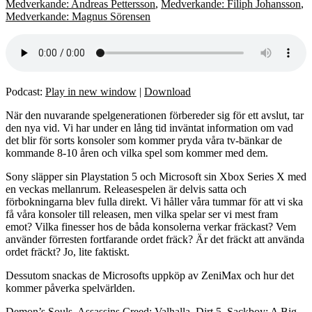
Medverkande: Andreas Pettersson
,
Medverkande: Filiph Johansson
,
Medverkande: Magnus Sörensen
Podcast:
Play in new window
|
Download
När den nuvarande spelgenerationen förbereder sig för ett avslut, tar
den nya vid. Vi har under en lång tid inväntat information om vad
det blir för sorts konsoler som kommer pryda våra tv-bänkar de
kommande 8-10 åren och vilka spel som kommer med dem.
Sony släpper sin Playstation 5 och Microsoft sin Xbox Series X med
en veckas mellanrum. Releasespelen är delvis satta och
förbokningarna blev fulla direkt. Vi håller våra tummar för att vi ska
få våra konsoler till releasen, men vilka spelar ser vi mest fram
emot? Vilka finesser hos de båda konsolerna verkar fräckast? Vem
använder förresten fortfarande ordet fräck? Är det fräckt att använda
ordet fräckt? Jo, lite faktiskt.
Dessutom snackas de Microsofts uppköp av ZeniMax och hur det
kommer påverka spelvärlden.
Demon’s Souls, Assassins Creed: Valhalla, Dirt 5, Sackboy: A Big