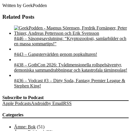
Written by
GeekPodden
Related Posts
#446 – Säsongsavslutning: “Kryptozoologi, samlarbilder och
en massa sommartips!”
#443 – Gangstervärlden genom popkulturen!
#438 – GothCon 2026: Tvådimensionella rollspelsäventyr,
demoniska sammandrabbningar och katastrofala tärningsslag!
#436 – Vodcast #3 – Dirty Soda, Fantasy Premier League &
Stephen King!
Subscribe to Podcast
Apple Podcasts
Android
by Email
RSS
Categories
Ämne: Bok
(51)