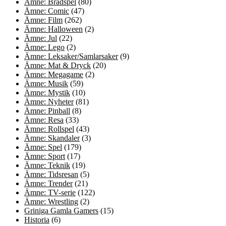
Ämne: Brädspel
(80)
Ämne: Comic
(47)
Ämne: Film
(262)
Ämne: Halloween
(2)
Ämne: Jul
(22)
Ämne: Lego
(2)
Ämne: Leksaker/Samlarsaker
(9)
Ämne: Mat & Dryck
(20)
Ämne: Megagame
(2)
Ämne: Musik
(59)
Ämne: Mystik
(10)
Ämne: Nyheter
(81)
Ämne: Pinball
(8)
Ämne: Resa
(33)
Ämne: Rollspel
(43)
Ämne: Skandaler
(3)
Ämne: Spel
(179)
Ämne: Sport
(17)
Ämne: Teknik
(19)
Ämne: Tidsresan
(5)
Ämne: Trender
(21)
Ämne: TV-serie
(122)
Ämne: Wrestling
(2)
Griniga Gamla Gamers
(15)
Historia
(6)