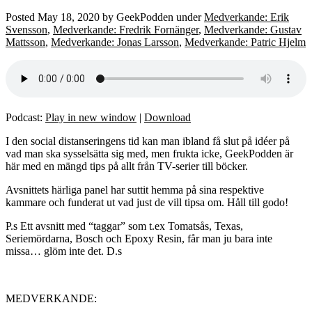
Posted
May 18, 2020
by
GeekPodden
under
Medverkande: Erik
Svensson
,
Medverkande: Fredrik Fornänger
,
Medverkande: Gustav
Mattsson
,
Medverkande: Jonas Larsson
,
Medverkande: Patric Hjelm
Podcast:
Play in new window
|
Download
I den social distanseringens tid kan man ibland få slut på idéer på
vad man ska sysselsätta sig med, men frukta icke, GeekPodden är
här med en mängd tips på allt från TV-serier till böcker.
Avsnittets härliga panel har suttit hemma på sina respektive
kammare och funderat ut vad just de vill tipsa om. Håll till godo!
P.s Ett avsnitt med “taggar” som t.ex Tomatsås, Texas,
Seriemördarna, Bosch och Epoxy Resin, får man ju bara inte
missa… glöm inte det. D.s
MEDVERKANDE: