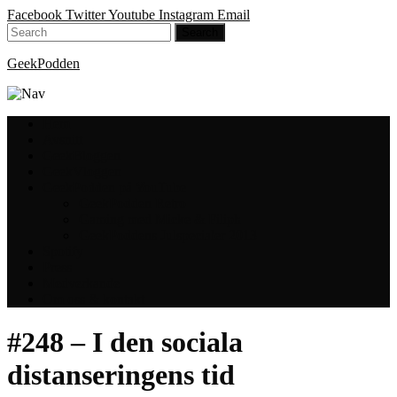
Facebook
Twitter
Youtube
Instagram
Email
GeekPodden
Hem
Avsnitt
GeekBloggen
GeekVloggen
GeekPodden på YouTube
GeekPodden Retro
Gaming med Micke & Filiph
GeekPoddens Julspecialer 2013
Spotify
Press
Medverkande
Om oss & kontakt
#248 – I den sociala
distanseringens tid