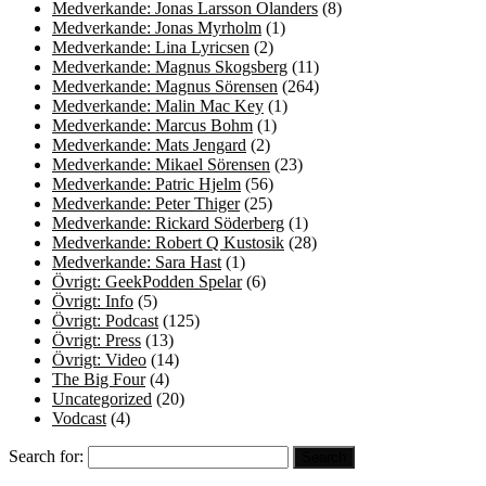
Medverkande: Jonas Larsson Olanders
(8)
Medverkande: Jonas Myrholm
(1)
Medverkande: Lina Lyricsen
(2)
Medverkande: Magnus Skogsberg
(11)
Medverkande: Magnus Sörensen
(264)
Medverkande: Malin Mac Key
(1)
Medverkande: Marcus Bohm
(1)
Medverkande: Mats Jengard
(2)
Medverkande: Mikael Sörensen
(23)
Medverkande: Patric Hjelm
(56)
Medverkande: Peter Thiger
(25)
Medverkande: Rickard Söderberg
(1)
Medverkande: Robert Q Kustosik
(28)
Medverkande: Sara Hast
(1)
Övrigt: GeekPodden Spelar
(6)
Övrigt: Info
(5)
Övrigt: Podcast
(125)
Övrigt: Press
(13)
Övrigt: Video
(14)
The Big Four
(4)
Uncategorized
(20)
Vodcast
(4)
Search for: