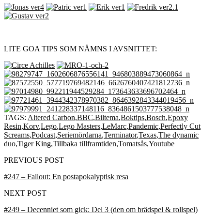
LITE GOA TIPS SOM NÄMNS I AVSNITTET:
TAGS:
Altered Carbon
,
BBC
,
Biltema
,
Boktips
,
Bosch
,
Epoxy
Resin
,
Korv
,
Lego
,
Lego Masters
,
LeMarc
,
Pandemic
,
Perfectly Cut
Screams
,
Podcast
,
Seriemördarna
,
Terminator
,
Texas
,
The dynamic
duo
,
Tiger King
,
Tillbaka tillframtiden
,
Tomatsås
,
Youtube
PREVIOUS POST
#247 – Fallout: En postapokalyptisk resa
NEXT POST
#249 – Decenniet som gick: Del 3 (den om brädspel & rollspel)