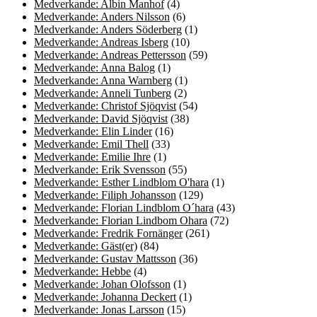
Medverkande: Albin Manhof
(4)
Medverkande: Anders Nilsson
(6)
Medverkande: Anders Söderberg
(1)
Medverkande: Andreas Isberg
(10)
Medverkande: Andreas Pettersson
(59)
Medverkande: Anna Balog
(1)
Medverkande: Anna Warnberg
(1)
Medverkande: Anneli Tunberg
(2)
Medverkande: Christof Sjöqvist
(54)
Medverkande: David Sjöqvist
(38)
Medverkande: Elin Linder
(16)
Medverkande: Emil Thell
(33)
Medverkande: Emilie Ihre
(1)
Medverkande: Erik Svensson
(55)
Medverkande: Esther Lindblom O'hara
(1)
Medverkande: Filiph Johansson
(129)
Medverkande: Florian Lindblom O´hara
(43)
Medverkande: Florian Lindbom Ohara
(72)
Medverkande: Fredrik Fornänger
(261)
Medverkande: Gäst(er)
(84)
Medverkande: Gustav Mattsson
(36)
Medverkande: Hebbe
(4)
Medverkande: Johan Olofsson
(1)
Medverkande: Johanna Deckert
(1)
Medverkande: Jonas Larsson
(15)