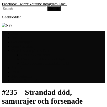
Facebook
Twitter
Youtube
Instagram
Email
GeekPodden
Hem
Avsnitt
GeekBloggen
GeekVloggen
GeekPodden på YouTube
GeekPodden Retro
Gaming med Micke & Filiph
GeekPoddens Julspecialer 2013
Spotify
Press
Medverkande
Om oss & kontakt
#235 – Strandad död,
samurajer och försenade