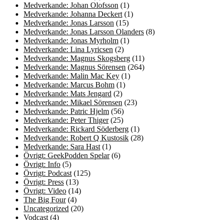
Medverkande: Johan Olofsson
(1)
Medverkande: Johanna Deckert
(1)
Medverkande: Jonas Larsson
(15)
Medverkande: Jonas Larsson Olanders
(8)
Medverkande: Jonas Myrholm
(1)
Medverkande: Lina Lyricsen
(2)
Medverkande: Magnus Skogsberg
(11)
Medverkande: Magnus Sörensen
(264)
Medverkande: Malin Mac Key
(1)
Medverkande: Marcus Bohm
(1)
Medverkande: Mats Jengard
(2)
Medverkande: Mikael Sörensen
(23)
Medverkande: Patric Hjelm
(56)
Medverkande: Peter Thiger
(25)
Medverkande: Rickard Söderberg
(1)
Medverkande: Robert Q Kustosik
(28)
Medverkande: Sara Hast
(1)
Övrigt: GeekPodden Spelar
(6)
Övrigt: Info
(5)
Övrigt: Podcast
(125)
Övrigt: Press
(13)
Övrigt: Video
(14)
The Big Four
(4)
Uncategorized
(20)
Vodcast
(4)