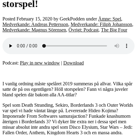
storspel!
Posted
February 15, 2020
by
GeekPodden
under
Ämne: Spel
,
Medverkande: Andreas Pettersson
,
Medverkande: Filiph Johansson
,
Medverkande: Magnus Sörensen
,
Övrigt: Podcast
,
The Big Four
Podcast:
Play in new window
|
Download
I vanlig ordning måste spelåret 2019 summeras på allvar. Vilka spår
satte de på oss egentligen? Höll storspelen? Fann vi några juveler
bland spelen där bakom alla AA-titlar?
Spel som Death Stranding, Sekiro, Borderlands 3 och Outer Worlds
var spel vi hade väntat länge på. Levererade Hideo Kojima?
Imponerade From Softwares samurajaction? Funkade knashumorn
återigen i Borderlands 3? Vi dyker lite extra ner i dessa spel men
missar absolut inte andra spel som Disco Elysium, Star Wars – Jedi:
Fallen Order, Anthem, Kingdom Hearts 3 och en massa andra.