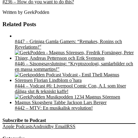
#236 – How do you want to do this?
Written by
GeekPodden
Related Posts
#447 – Griniga Gamla Gamers: “Remakes, Ronins och
Revelations!”
#446 – Säsongsavslutning: “Kryptozoologi, samlarbilder och
en massa sommartips!”
#444 – Vodcast #6: Liverpool Comic Con, A.I. som löser
dåliga slut & tekniskt kaffe!
#442 – MTV: En musikalisk revolution!
Subscribe to Podcast
Apple Podcasts
Android
by Email
RSS