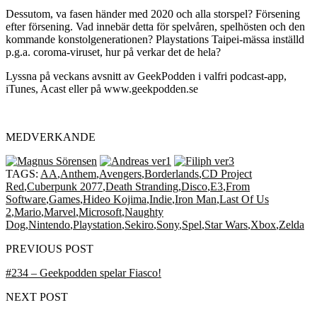
Dessutom, va fasen händer med 2020 och alla storspel? Försening
efter försening. Vad innebär detta för spelvåren, spelhösten och den
kommande konstolgenerationen? Playstations Taipei-mässa inställd
p.g.a. coroma-viruset, hur på verkar det de hela?
Lyssna på veckans avsnitt av GeekPodden i valfri podcast-app,
iTunes, Acast eller på www.geekpodden.se
MEDVERKANDE
TAGS:
AA
,
Anthem
,
Avengers
,
Borderlands
,
CD Project
Red
,
Cuberpunk 2077
,
Death Stranding
,
Disco
,
E3
,
From
Software
,
Games
,
Hideo Kojima
,
Indie
,
Iron Man
,
Last Of Us
2
,
Mario
,
Marvel
,
Microsoft
,
Naughty
Dog
,
Nintendo
,
Playstation
,
Sekiro
,
Sony
,
Spel
,
Star Wars
,
Xbox
,
Zelda
PREVIOUS POST
#234 – Geekpodden spelar Fiasco!
NEXT POST