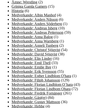
Ämne: Wrestling
(2)
Griniga Gamla Gamers
(15)
Historia
(6)
Medverkande: Albin Manhof
(4)
Medverkande: Anders Nilsson
(6)
Medverkande: Anders Söderberg
(1)
Medverkande: Andreas Isberg
(10)
Medverkande: Andreas Pettersson
(59)
Medverkande: Anna Balog
(1)
Medverkande: Anna Warnberg
(1)
Medverkande: Anneli Tunberg
(2)
Medverkande: Christof Sjöqvist
(54)
Medverkande: David Sjöqvist
(38)
Medverkande: Elin Linder
(16)
Medverkande: Emil Thell
(33)
Medverkande: Emilie Ihre
(1)
Medverkande: Erik Svensson
(55)
Medverkande: Esther Lindblom O'hara
(1)
Medverkande: Filiph Johansson
(129)
Medverkande: Florian Lindblom O´hara
(43)
Medverkande: Florian Lindbom Ohara
(72)
Medverkande: Fredrik Fornänger
(261)
Medverkande: Gäst(er)
(84)
Medverkande: Gustav Mattsson
(36)
Medverkande: Hebbe
(4)