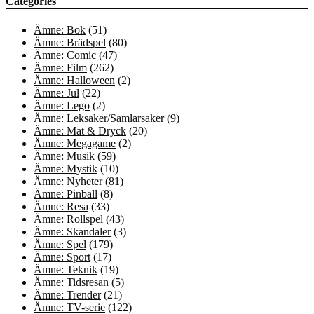
Categories
Ämne: Bok
(51)
Ämne: Brädspel
(80)
Ämne: Comic
(47)
Ämne: Film
(262)
Ämne: Halloween
(2)
Ämne: Jul
(22)
Ämne: Lego
(2)
Ämne: Leksaker/Samlarsaker
(9)
Ämne: Mat & Dryck
(20)
Ämne: Megagame
(2)
Ämne: Musik
(59)
Ämne: Mystik
(10)
Ämne: Nyheter
(81)
Ämne: Pinball
(8)
Ämne: Resa
(33)
Ämne: Rollspel
(43)
Ämne: Skandaler
(3)
Ämne: Spel
(179)
Ämne: Sport
(17)
Ämne: Teknik
(19)
Ämne: Tidsresan
(5)
Ämne: Trender
(21)
Ämne: TV-serie
(122)