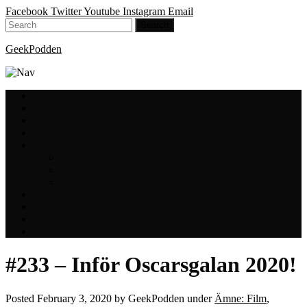
Facebook
Twitter
Youtube
Instagram
Email
GeekPodden
Hem
Avsnitt
GeekBloggen
GeekVloggen
GeekPodden på YouTube
GeekPodden Retro
Gaming med Micke & Filiph
GeekPoddens Julspecialer 2013
Spotify
Press
Medverkande
Om oss & kontakt
#233 – Inför Oscarsgalan 2020!
Posted
February 3, 2020
by
GeekPodden
under
Ämne: Film
,