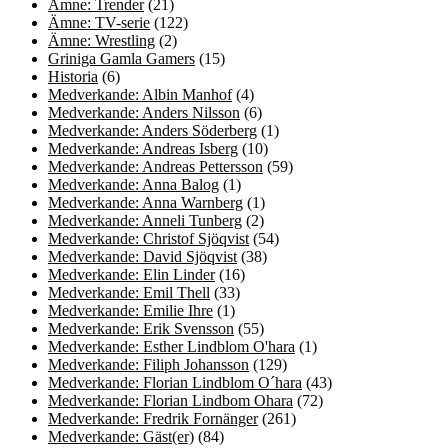
Ämne: Trender
(21)
Ämne: TV-serie
(122)
Ämne: Wrestling
(2)
Griniga Gamla Gamers
(15)
Historia
(6)
Medverkande: Albin Manhof
(4)
Medverkande: Anders Nilsson
(6)
Medverkande: Anders Söderberg
(1)
Medverkande: Andreas Isberg
(10)
Medverkande: Andreas Pettersson
(59)
Medverkande: Anna Balog
(1)
Medverkande: Anna Warnberg
(1)
Medverkande: Anneli Tunberg
(2)
Medverkande: Christof Sjöqvist
(54)
Medverkande: David Sjöqvist
(38)
Medverkande: Elin Linder
(16)
Medverkande: Emil Thell
(33)
Medverkande: Emilie Ihre
(1)
Medverkande: Erik Svensson
(55)
Medverkande: Esther Lindblom O'hara
(1)
Medverkande: Filiph Johansson
(129)
Medverkande: Florian Lindblom O´hara
(43)
Medverkande: Florian Lindbom Ohara
(72)
Medverkande: Fredrik Fornänger
(261)
Medverkande: Gäst(er)
(84)