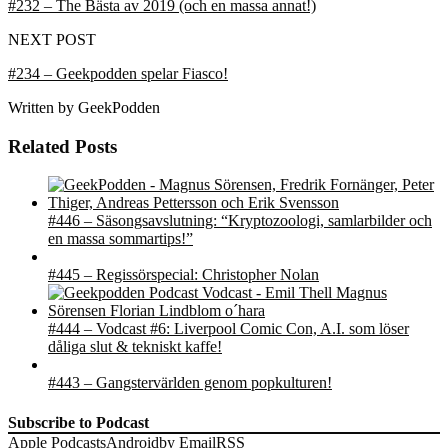
#232 – The Bästa av 2019 (och en massa annat!)
NEXT POST
#234 – Geekpodden spelar Fiasco!
Written by
GeekPodden
Related Posts
#446 – Säsongsavslutning: “Kryptozoologi, samlarbilder och
en massa sommartips!”
#445 – Regissörspecial: Christopher Nolan
#444 – Vodcast #6: Liverpool Comic Con, A.I. som löser
dåliga slut & tekniskt kaffe!
#443 – Gangstervärlden genom popkulturen!
Subscribe to Podcast
Apple Podcasts
Android
by Email
RSS