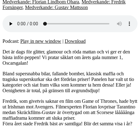
Medverkande: Florian Lindbom Ohara
,
Medverkande: Fredrik
Fornänger
,
Medverkande: Gustav Mattsson
Podcast:
Play in new window
|
Download
Det är dags för glitter, glamour och röda mattan och vi ger er den
bästa inför-peppen! Vi pratar såklart om årets gala nummer 1,
Oscarsgalan!
Bland supersnabba bilar, fallande bomber, klassisk maffia och
tragiska superskurkar ska det fördelas priser! Panelen har valt ut tio
kategorier och siat fram vilka som kommer ta hem dessa! Eller ja!
Oenigheten är total, på gränsen till avgrundsdjup!
Fredrik, som givetvis saknar en film om Game of Thrones, hade bytt
ut Irishman mot Avengers. Filmexperten Florian lovprisar Tarantino
medan Skräckfilms-Gustav är övertygad om att Scorsese lååååånga
maffiadrama kommer att sluka priser.
Förra året siade Fredrik bäst av samtliga! Blir det samma visa i år?