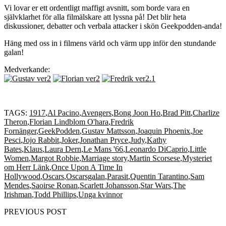
Vi lovar er ett ordentligt maffigt avsnitt, som borde vara en
självklarhet för alla filmälskare att lyssna på! Det blir heta
diskussioner, debatter och verbala attacker i skön Geekpodden-anda!
Häng med oss in i filmens värld och värm upp inför den stundande
galan!
Medverkande:
TAGS:
1917
,
Al Pacino
,
Avengers
,
Bong Joon Ho
,
Brad Pitt
,
Charlize
Theron
,
Florian Lindblom O'hara
,
Fredrik
Fornänger
,
GeekPodden
,
Gustav Mattsson
,
Joaquin Phoenix
,
Joe
Pesci
,
Jojo Rabbit
,
Joker
,
Jonathan Pryce
,
Judy
,
Kathy
Bates
,
Klaus
,
Laura Dern
,
Le Mans '66
,
Leonardo DiCaprio
,
Little
Women
,
Margot Robbie
,
Marriage story
,
Martin Scorsese
,
Mysteriet
om Herr Länk
,
Once Upon A Time In
Hollywood
,
Oscars
,
Oscarsgalan
,
Parasit
,
Quentin Tarantino
,
Sam
Mendes
,
Saoirse Ronan
,
Scarlett Johansson
,
Star Wars
,
The
Irishman
,
Todd Phillips
,
Unga kvinnor
PREVIOUS POST