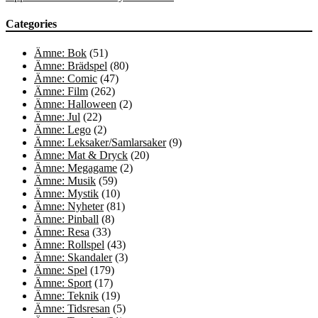
Categories
Ämne: Bok
(51)
Ämne: Brädspel
(80)
Ämne: Comic
(47)
Ämne: Film
(262)
Ämne: Halloween
(2)
Ämne: Jul
(22)
Ämne: Lego
(2)
Ämne: Leksaker/Samlarsaker
(9)
Ämne: Mat & Dryck
(20)
Ämne: Megagame
(2)
Ämne: Musik
(59)
Ämne: Mystik
(10)
Ämne: Nyheter
(81)
Ämne: Pinball
(8)
Ämne: Resa
(33)
Ämne: Rollspel
(43)
Ämne: Skandaler
(3)
Ämne: Spel
(179)
Ämne: Sport
(17)
Ämne: Teknik
(19)
Ämne: Tidsresan
(5)