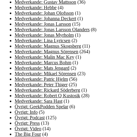
Medverkande: Gustav Mattsson
(36)
Medverkande: Hebbe
(4)
Medverkande: Johan Olofsson
(1)
Medverkande: Johanna Deckert
(1)
Medverkande: Jonas Larsson
(15)
Medverkande: Jonas Larsson Olanders
(8)
Medverkande: Jonas Myrholm
(1)
Medverkande: Lina Lyricsen
(2)
Medverkande: Magnus Skogsberg
(11)
Medverkande: Magnus Sörensen
(264)
Medverkande: Malin Mac Key
(1)
Medverkande: Marcus Bohm
(1)
Medverkande: Mats Jengard
(2)
Medverkande: Mikael Sörensen
(23)
Medverkande: Patric Hjelm
(56)
Medverkande: Peter Thiger
(25)
Medverkande: Rickard Söderberg
(1)
Medverkande: Robert Q Kustosik
(28)
Medverkande: Sara Hast
(1)
Övrigt: GeekPodden Spelar
(6)
Övrigt: Info
(5)
Övrigt: Podcast
(125)
Övrigt: Press
(13)
Övrigt: Video
(14)
The Big Four
(4)