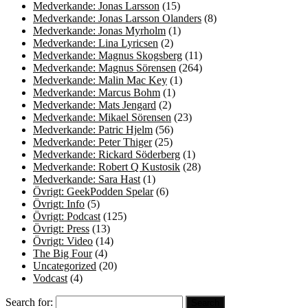
Medverkande: Jonas Larsson
(15)
Medverkande: Jonas Larsson Olanders
(8)
Medverkande: Jonas Myrholm
(1)
Medverkande: Lina Lyricsen
(2)
Medverkande: Magnus Skogsberg
(11)
Medverkande: Magnus Sörensen
(264)
Medverkande: Malin Mac Key
(1)
Medverkande: Marcus Bohm
(1)
Medverkande: Mats Jengard
(2)
Medverkande: Mikael Sörensen
(23)
Medverkande: Patric Hjelm
(56)
Medverkande: Peter Thiger
(25)
Medverkande: Rickard Söderberg
(1)
Medverkande: Robert Q Kustosik
(28)
Medverkande: Sara Hast
(1)
Övrigt: GeekPodden Spelar
(6)
Övrigt: Info
(5)
Övrigt: Podcast
(125)
Övrigt: Press
(13)
Övrigt: Video
(14)
The Big Four
(4)
Uncategorized
(20)
Vodcast
(4)
Search for: