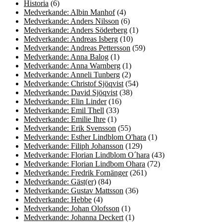
Historia
(6)
Medverkande: Albin Manhof
(4)
Medverkande: Anders Nilsson
(6)
Medverkande: Anders Söderberg
(1)
Medverkande: Andreas Isberg
(10)
Medverkande: Andreas Pettersson
(59)
Medverkande: Anna Balog
(1)
Medverkande: Anna Warnberg
(1)
Medverkande: Anneli Tunberg
(2)
Medverkande: Christof Sjöqvist
(54)
Medverkande: David Sjöqvist
(38)
Medverkande: Elin Linder
(16)
Medverkande: Emil Thell
(33)
Medverkande: Emilie Ihre
(1)
Medverkande: Erik Svensson
(55)
Medverkande: Esther Lindblom O'hara
(1)
Medverkande: Filiph Johansson
(129)
Medverkande: Florian Lindblom O´hara
(43)
Medverkande: Florian Lindbom Ohara
(72)
Medverkande: Fredrik Fornänger
(261)
Medverkande: Gäst(er)
(84)
Medverkande: Gustav Mattsson
(36)
Medverkande: Hebbe
(4)
Medverkande: Johan Olofsson
(1)
Medverkande: Johanna Deckert
(1)