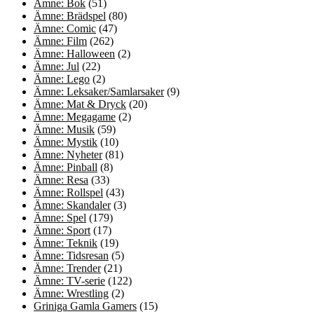
Ämne: Bok
(51)
Ämne: Brädspel
(80)
Ämne: Comic
(47)
Ämne: Film
(262)
Ämne: Halloween
(2)
Ämne: Jul
(22)
Ämne: Lego
(2)
Ämne: Leksaker/Samlarsaker
(9)
Ämne: Mat & Dryck
(20)
Ämne: Megagame
(2)
Ämne: Musik
(59)
Ämne: Mystik
(10)
Ämne: Nyheter
(81)
Ämne: Pinball
(8)
Ämne: Resa
(33)
Ämne: Rollspel
(43)
Ämne: Skandaler
(3)
Ämne: Spel
(179)
Ämne: Sport
(17)
Ämne: Teknik
(19)
Ämne: Tidsresan
(5)
Ämne: Trender
(21)
Ämne: TV-serie
(122)
Ämne: Wrestling
(2)
Griniga Gamla Gamers
(15)