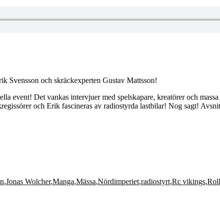
 Erik Svensson och skräckexperten Gustav Mattsson!
lla event! Det vankas intervjuer med spelskapare, kreatörer och massa
egissörer och Erik fascineras av radiostyrda lastbilar! Nog sagt! Avsnitt
on
,
Jonas Wolcher
,
Manga
,
Mässa
,
Nördimperiet
,
radiostyrt
,
Rc vikings
,
Roll