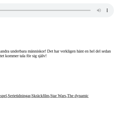
 andra underbara människor! Det har verkligen hänt en hel del sedan
et kommer tala för sig själv!
spel
,
Serietidningar
,
Skräckfilm
,
Star Wars
,
The dynamic