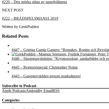
#220 – Den mörka sidan av superhjältarna
NEXT POST
#222 – BRÄDSPELSMANIA 2019
Written by
GeekPodden
Related Posts
#447 – Griniga Gamla Gamers: “Remakes, Ronins och Revelat
#446 – Säsongsavslutning: “Kryptozoologi, samlarbilder och e
#445 – Regissörspecial: Christopher Nolan
#443 – Gangstervärlden genom popkulturen!
Subscribe to Podcast
Apple Podcasts
Android
by Email
RSS
Categories