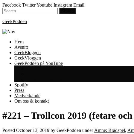
Facebook
Twitter
Youtube
Instagram
Email
GeekPodden
Hem
Avsnitt
GeekBloggen
GeekVloggen
GeekPodden på YouTube
GeekPodden Retro
Gaming med Micke & Filiph
GeekPoddens Julspecialer 2013
Spotify
Press
Medverkande
Om oss & kontakt
#221 – Trollcon 2019 (fetare och
Posted
October 13, 2019
by
GeekPodden
under
Ämne: Brädspel
,
Äm