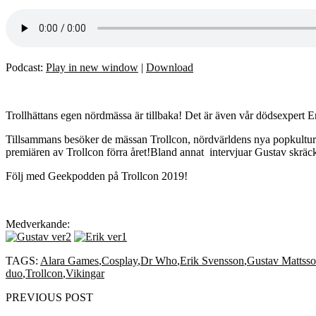
Podcast:
Play in new window
|
Download
Trollhättans egen nördmässa är tillbaka! Det är även vår dödsexpert
Tillsammans besöker de mässan Trollcon, nördvärldens nya popkulture
premiären av Trollcon förra året!Bland annat intervjuar Gustav skräckr
Följ med Geekpodden på Trollcon 2019!
Medverkande:
TAGS:
Alara Games
,
Cosplay
,
Dr Who
,
Erik Svensson
,
Gustav Mattss
duo
,
Trollcon
,
Vikingar
PREVIOUS POST