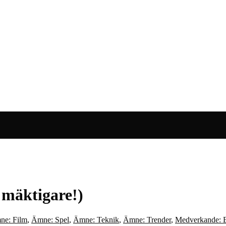
 mäktigare!)
ne: Film
,
Ämne: Spel
,
Ämne: Teknik
,
Ämne: Trender
,
Medverkande: E