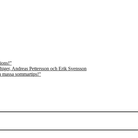
ions!”
n massa sommartips!”