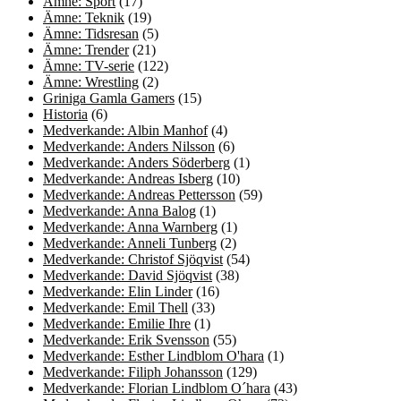
Ämne: Sport
(17)
Ämne: Teknik
(19)
Ämne: Tidsresan
(5)
Ämne: Trender
(21)
Ämne: TV-serie
(122)
Ämne: Wrestling
(2)
Griniga Gamla Gamers
(15)
Historia
(6)
Medverkande: Albin Manhof
(4)
Medverkande: Anders Nilsson
(6)
Medverkande: Anders Söderberg
(1)
Medverkande: Andreas Isberg
(10)
Medverkande: Andreas Pettersson
(59)
Medverkande: Anna Balog
(1)
Medverkande: Anna Warnberg
(1)
Medverkande: Anneli Tunberg
(2)
Medverkande: Christof Sjöqvist
(54)
Medverkande: David Sjöqvist
(38)
Medverkande: Elin Linder
(16)
Medverkande: Emil Thell
(33)
Medverkande: Emilie Ihre
(1)
Medverkande: Erik Svensson
(55)
Medverkande: Esther Lindblom O'hara
(1)
Medverkande: Filiph Johansson
(129)
Medverkande: Florian Lindblom O´hara
(43)