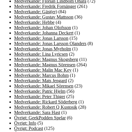
Medverkande: Florian Lindbom Ohara
(72)
Medverkande: Fredrik Fornänger
(261)
Medverkande: Gäst(er)
(84)
Medverkande: Gustav Mattsson
(36)
Medverkande: Hebbe
(4)
Medverkande: Johan Olofsson
(1)
Medverkande: Johanna Deckert
(1)
Medverkande: Jonas Larsson
(15)
Medverkande: Jonas Larsson Olanders
(8)
Medverkande: Jonas Myrholm
(1)
Medverkande: Lina Lyricsen
(2)
Medverkande: Magnus Skogsberg
(11)
Medverkande: Magnus Sörensen
(264)
Medverkande: Malin Mac Key
(1)
Medverkande: Marcus Bohm
(1)
Medverkande: Mats Jengard
(2)
Medverkande: Mikael Sörensen
(23)
Medverkande: Patric Hjelm
(56)
Medverkande: Peter Thiger
(25)
Medverkande: Rickard Söderberg
(1)
Medverkande: Robert Q Kustosik
(28)
Medverkande: Sara Hast
(1)
Övrigt: GeekPodden Spelar
(6)
Övrigt: Info
(5)
Övrigt: Podcast
(125)