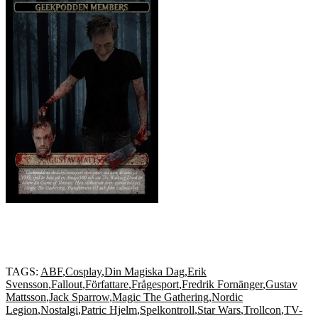
TAGS:
ABF
,
Cosplay
,
Din Magiska Dag
,
Erik
Svensson
,
Fallout
,
Författare
,
Frågesport
,
Fredrik Fornänger
,
Gustav
Mattsson
,
Jack Sparrow
,
Magic The Gathering
,
Nordic
Legion
,
Nostalgi
,
Patric Hjelm
,
Spelkontroll
,
Star Wars
,
Trollcon
,
TV-