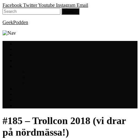
Facebook
Twitter
Youtube
Instagram
Email
GeekPodden
Hem
Avsnitt
GeekBloggen
GeekVloggen
GeekPodden på YouTube
GeekPodden Retro
Gaming med Micke & Filiph
GeekPoddens Julspecialer 2013
Spotify
Press
Medverkande
Om oss & kontakt
#185 – Trollcon 2018 (vi drar
på nördmässa!)