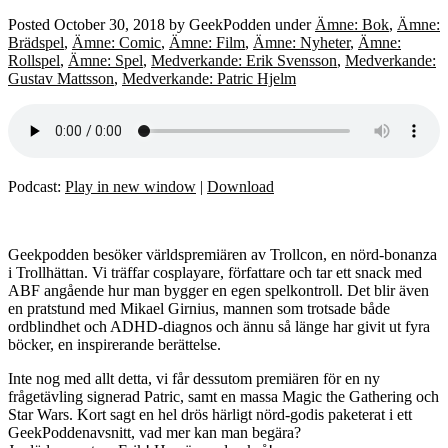
Posted
October 30, 2018
by
GeekPodden
under
Ämne: Bok
,
Ämne:
Brädspel
,
Ämne: Comic
,
Ämne: Film
,
Ämne: Nyheter
,
Ämne:
Rollspel
,
Ämne: Spel
,
Medverkande: Erik Svensson
,
Medverkande:
Gustav Mattsson
,
Medverkande: Patric Hjelm
Podcast:
Play in new window
|
Download
Geekpodden besöker världspremiären av Trollcon, en nörd-bonanza
i Trollhättan. Vi träffar cosplayare, författare och tar ett snack med
ABF angående hur man bygger en egen spelkontroll. Det blir även
en pratstund med Mikael Girnius, mannen som trotsade både
ordblindhet och ADHD-diagnos och ännu så länge har givit ut fyra
böcker, en inspirerande berättelse.
Inte nog med allt detta, vi får dessutom premiären för en ny
frågetävling signerad Patric, samt en massa Magic the Gathering och
Star Wars. Kort sagt en hel drös härligt nörd-godis paketerat i ett
GeekPoddenavsnitt, vad mer kan man begära?