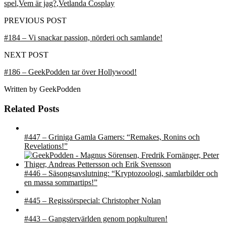
spel
,
Vem är jag?
,
Vetlanda Cosplay
PREVIOUS POST
#184 – Vi snackar passion, nörderi och samlande!
NEXT POST
#186 – GeekPodden tar över Hollywood!
Written by
GeekPodden
Related Posts
#447 – Griniga Gamla Gamers: “Remakes, Ronins och
Revelations!”
#446 – Säsongsavslutning: “Kryptozoologi, samlarbilder och
en massa sommartips!”
#445 – Regissörspecial: Christopher Nolan
#443 – Gangstervärlden genom popkulturen!