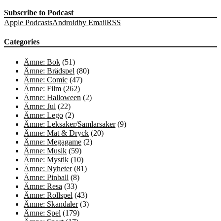
Subscribe to Podcast
Apple Podcasts
Android
by Email
RSS
Categories
Ämne: Bok
(51)
Ämne: Brädspel
(80)
Ämne: Comic
(47)
Ämne: Film
(262)
Ämne: Halloween
(2)
Ämne: Jul
(22)
Ämne: Lego
(2)
Ämne: Leksaker/Samlarsaker
(9)
Ämne: Mat & Dryck
(20)
Ämne: Megagame
(2)
Ämne: Musik
(59)
Ämne: Mystik
(10)
Ämne: Nyheter
(81)
Ämne: Pinball
(8)
Ämne: Resa
(33)
Ämne: Rollspel
(43)
Ämne: Skandaler
(3)
Ämne: Spel
(179)