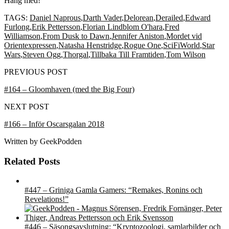
Häng med!
TAGS:
Daniel Naprous
,
Darth Vader
,
Delorean
,
Derailed
,
Edward
Furlong
,
Erik Pettersson
,
Florian Lindblom O'hara
,
Fred
Williamson
,
From Dusk to Dawn
,
Jennifer Aniston
,
Mordet vid
Orientexpressen
,
Natasha Henstridge
,
Rogue One
,
SciFiWorld
,
Star
Wars
,
Steven Ogg
,
Thorgal
,
Tillbaka Till Framtiden
,
Tom Wilson
PREVIOUS POST
#164 – Gloomhaven (med the Big Four)
NEXT POST
#166 – Inför Oscarsgalan 2018
Written by
GeekPodden
Related Posts
#447 – Griniga Gamla Gamers: “Remakes, Ronins och
Revelations!”
#446 – Säsongsavslutning: “Kryptozoologi, samlarbilder och