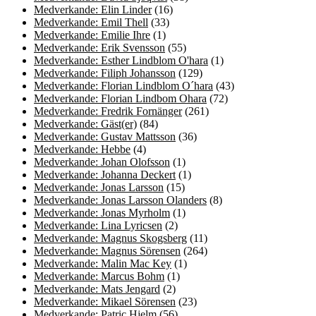
Medverkande: Elin Linder
(16)
Medverkande: Emil Thell
(33)
Medverkande: Emilie Ihre
(1)
Medverkande: Erik Svensson
(55)
Medverkande: Esther Lindblom O'hara
(1)
Medverkande: Filiph Johansson
(129)
Medverkande: Florian Lindblom O´hara
(43)
Medverkande: Florian Lindbom Ohara
(72)
Medverkande: Fredrik Fornänger
(261)
Medverkande: Gäst(er)
(84)
Medverkande: Gustav Mattsson
(36)
Medverkande: Hebbe
(4)
Medverkande: Johan Olofsson
(1)
Medverkande: Johanna Deckert
(1)
Medverkande: Jonas Larsson
(15)
Medverkande: Jonas Larsson Olanders
(8)
Medverkande: Jonas Myrholm
(1)
Medverkande: Lina Lyricsen
(2)
Medverkande: Magnus Skogsberg
(11)
Medverkande: Magnus Sörensen
(264)
Medverkande: Malin Mac Key
(1)
Medverkande: Marcus Bohm
(1)
Medverkande: Mats Jengard
(2)
Medverkande: Mikael Sörensen
(23)
Medverkande: Patric Hjelm
(56)