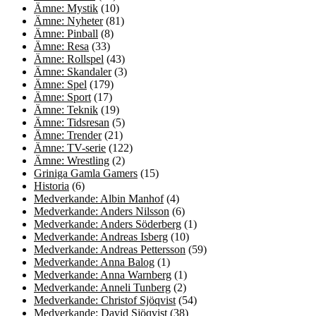
Ämne: Mystik
(10)
Ämne: Nyheter
(81)
Ämne: Pinball
(8)
Ämne: Resa
(33)
Ämne: Rollspel
(43)
Ämne: Skandaler
(3)
Ämne: Spel
(179)
Ämne: Sport
(17)
Ämne: Teknik
(19)
Ämne: Tidsresan
(5)
Ämne: Trender
(21)
Ämne: TV-serie
(122)
Ämne: Wrestling
(2)
Griniga Gamla Gamers
(15)
Historia
(6)
Medverkande: Albin Manhof
(4)
Medverkande: Anders Nilsson
(6)
Medverkande: Anders Söderberg
(1)
Medverkande: Andreas Isberg
(10)
Medverkande: Andreas Pettersson
(59)
Medverkande: Anna Balog
(1)
Medverkande: Anna Warnberg
(1)
Medverkande: Anneli Tunberg
(2)
Medverkande: Christof Sjöqvist
(54)
Medverkande: David Sjöqvist
(38)