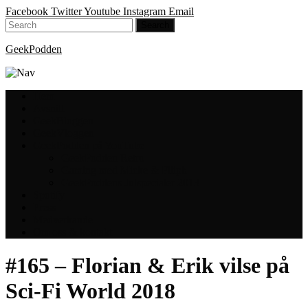
Facebook
Twitter
Youtube
Instagram
Email
GeekPodden
Hem
Avsnitt
GeekBloggen
GeekVloggen
GeekPodden på YouTube
GeekPodden Retro
Gaming med Micke & Filiph
GeekPoddens Julspecialer 2013
Spotify
Press
Medverkande
Om oss & kontakt
#165 – Florian & Erik vilse på
Sci-Fi World 2018