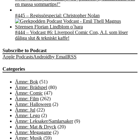
en massa sommartips!”
#445 – Regissörspecial: Christopher Nolan
#444 – Vodcast #6: Liverpool Comic Con, A.I. som löser
dåliga slut & tekniskt kaffe!
Subscribe to Podcast
Apple Podcasts
Android
by Email
RSS
Categories
Ämne: Bok
(51)
Ämne: Brädspel
(80)
Ämne: Comic
(47)
Ämne: Film
(262)
Ämne: Halloween
(2)
Ämne: Jul
(22)
Ämne: Lego
(2)
Ämne: Leksaker/Samlarsaker
(9)
Ämne: Mat & Dryck
(20)
Ämne: Megagame
(2)
Ämne: Musik
(59)