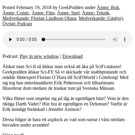
Posted
February 19, 2018
by
GeekPodden
under
Ämne: Bok
,
Ämne: Comic
,
Ämne: Film
,
Ämne: Spel
,
Ämne: Teknik
,
Medverkande: Florian Lindbom Ohara
,
Medverkande: Gäst(er)
,
Övrigt: Podcast
Podcast:
Play in new window
|
Download
Älskar man Sci-fi så älskar man också att åka på SciFi-mässor!
Geekpodden älskar Sci-FI! Så vi skickade vår snabbpratande och
orädde filmexpert Florian O´Hara till SciFiWorld i Göteborg! Med
sig tog han mässfanatikern Erik Pettersson och tillsammans
filosoferar dom medans de traskar runt på Svenska Mässan.
Vilka filmer som utspelar sig på tåg är egentligen bäst? Vem är den
riktiga Darth Vader? Hur bra är egentligen en Delorean? Varför är
Erik hemligt förälskad i Jennifer Aniston?
Dessa frågor är bara ett axplock av vad som surrar i våra nördars
huvuden under avsnittet!