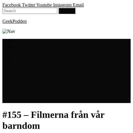
Facebook
Twitter
Youtube
Instagram
Email
GeekPodden
Hem
Avsnitt
GeekBloggen
GeekVloggen
GeekPodden på YouTube
GeekPodden Retro
Gaming med Micke & Filiph
GeekPoddens Julspecialer 2013
Spotify
Press
Medverkande
Om oss & kontakt
#155 – Filmerna från vår
barndom