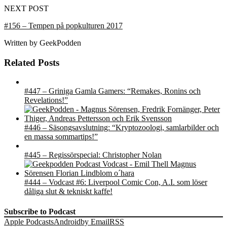
NEXT POST
#156 – Tempen på popkulturen 2017
Written by
GeekPodden
Related Posts
#447 – Griniga Gamla Gamers: “Remakes, Ronins och
Revelations!”
#446 – Säsongsavslutning: “Kryptozoologi, samlarbilder och
en massa sommartips!”
#445 – Regissörspecial: Christopher Nolan
#444 – Vodcast #6: Liverpool Comic Con, A.I. som löser
dåliga slut & tekniskt kaffe!
Subscribe to Podcast
Apple Podcasts
Android
by Email
RSS