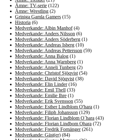
Ämne: TV-serie
(122)
Ämne: Wrestling
(2)
Griniga Gamla Gamers
(15)
Historia
(6)
Medverkande: Albin Manhof
(4)
Medverkande: Anders Nilsson
(6)
Medverkande: Anders Söderberg
(1)
Medverkande: Andreas Isberg
(10)
Medverkande: Andreas Pettersson
(59)
Medverkande: Anna Balog
(1)
Medverkande: Anna Warnberg
(1)
Medverkande: Anneli Tunberg
(2)
Medverkande: Christof Sjöqvist
(54)
Medverkande: David Sjöqvist
(38)
Medverkande: Elin Linder
(16)
Medverkande: Emil Thell
(33)
Medverkande: Emilie Ihre
(1)
Medverkande: Erik Svensson
(55)
Medverkande: Esther Lindblom O'hara
(1)
Medverkande: Filiph Johansson
(129)
Medverkande: Florian Lindblom O´hara
(43)
Medverkande: Florian Lindbom Ohara
(72)
Medverkande: Fredrik Fornänger
(261)
Medverkande: Gäst(er)
(84)