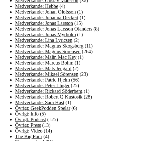
Medverkande: Gustav Mattsson
(36)
Medverkande: Hebbe
(4)
Medverkande: Johan Olofsson
(1)
Medverkande: Johanna Deckert
(1)
Medverkande: Jonas Larsson
(15)
Medverkande: Jonas Larsson Olanders
(8)
Medverkande: Jonas Myrholm
(1)
Medverkande: Lina Lyricsen
(2)
Medverkande: Magnus Skogsberg
(11)
Medverkande: Magnus Sörensen
(264)
Medverkande: Malin Mac Key
(1)
Medverkande: Marcus Bohm
(1)
Medverkande: Mats Jengard
(2)
Medverkande: Mikael Sörensen
(23)
Medverkande: Patric Hjelm
(56)
Medverkande: Peter Thiger
(25)
Medverkande: Rickard Söderberg
(1)
Medverkande: Robert Q Kustosik
(28)
Medverkande: Sara Hast
(1)
Övrigt: GeekPodden Spelar
(6)
Övrigt: Info
(5)
Övrigt: Podcast
(125)
Övrigt: Press
(13)
Övrigt: Video
(14)
The Big Four
(4)