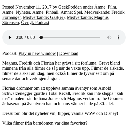
Posted
November 11, 2017
by
GeekPodden
under
Ämne: Film
,
Ämne: Nyheter
,
Ämne: Pinball
,
Ämne: Spel
,
Medverkande: Fredrik
Fornänger
,
Medverkande: Gäst(er)
,
Medverkande: Magnus
Sörensen
,
Övrigt: Podcast
Podcast:
Play in new window
|
Download
Magnus, Fredrik och Florian har grävt i sitt förflutna. Grävt bland
minnena från alla filmer de såg när de växte upp. Filmer de älskade,
filmer de älskar än idag, men också filmer de tyvärr sett om på
senare dar och verkligen ångrat.
Florian drömmer om att uppleva samma äventyr som Arnold
Schwarzenegger gjorde i Total Recall, Fredrik kan inte släppa “kali-
ma” ritualen från Indiana Jones och Magnus verkar tro the Goonies
är baserad på äventyren han och hans vänner hade på 80-talet.
Dessutom blir det nyheter vin, flipper, vanilla WoW och Disney!
Vilka filmer från barndomen var dina favoriter?