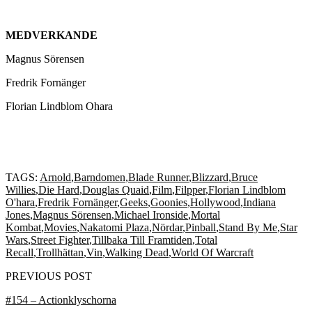
MEDVERKANDE
Magnus Sörensen
Fredrik Fornänger
Florian Lindblom Ohara
TAGS:
Arnold
,
Barndomen
,
Blade Runner
,
Blizzard
,
Bruce
Willies
,
Die Hard
,
Douglas Quaid
,
Film
,
Filpper
,
Florian Lindblom
O'hara
,
Fredrik Fornänger
,
Geeks
,
Goonies
,
Hollywood
,
Indiana
Jones
,
Magnus Sörensen
,
Michael Ironside
,
Mortal
Kombat
,
Movies
,
Nakatomi Plaza
,
Nördar
,
Pinball
,
Stand By Me
,
Star
Wars
,
Street Fighter
,
Tillbaka Till Framtiden
,
Total
Recall
,
Trollhättan
,
Vin
,
Walking Dead
,
World Of Warcraft
PREVIOUS POST
#154 – Actionklyschorna