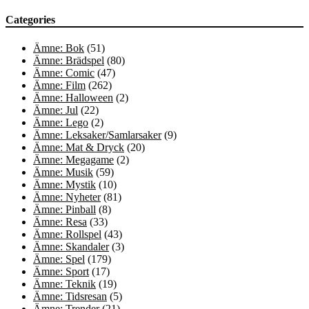
Categories
Ämne: Bok
(51)
Ämne: Brädspel
(80)
Ämne: Comic
(47)
Ämne: Film
(262)
Ämne: Halloween
(2)
Ämne: Jul
(22)
Ämne: Lego
(2)
Ämne: Leksaker/Samlarsaker
(9)
Ämne: Mat & Dryck
(20)
Ämne: Megagame
(2)
Ämne: Musik
(59)
Ämne: Mystik
(10)
Ämne: Nyheter
(81)
Ämne: Pinball
(8)
Ämne: Resa
(33)
Ämne: Rollspel
(43)
Ämne: Skandaler
(3)
Ämne: Spel
(179)
Ämne: Sport
(17)
Ämne: Teknik
(19)
Ämne: Tidsresan
(5)
Ämne: Trender
(21)