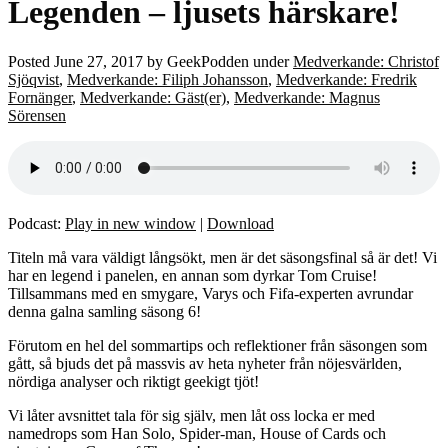
Legenden – ljusets härskare!
Posted
June 27, 2017
by
GeekPodden
under
Medverkande: Christof
Sjöqvist
,
Medverkande: Filiph Johansson
,
Medverkande: Fredrik
Fornänger
,
Medverkande: Gäst(er)
,
Medverkande: Magnus
Sörensen
Podcast:
Play in new window
|
Download
Titeln må vara väldigt långsökt, men är det säsongsfinal så är det! Vi
har en legend i panelen, en annan som dyrkar Tom Cruise!
Tillsammans med en smygare, Varys och Fifa-experten avrundar
denna galna samling säsong 6!
Förutom en hel del sommartips och reflektioner från säsongen som
gått, så bjuds det på massvis av heta nyheter från nöjesvärlden,
nördiga analyser och riktigt geekigt tjöt!
Vi låter avsnittet tala för sig själv, men låt oss locka er med
namedrops som Han Solo, Spider-man, House of Cards och