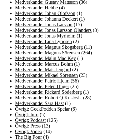
Medverkande: Gustav Mattsson
(36)
Medverkande: Hebbe
(4)
Medverkande: Johan Olofsson
(1)
Medverkande: Johanna Deckert
(1)
Medverkande: Jonas Larsson
(15)
Medverkande: Jonas Larsson Olanders
(8)
Medverkande: Jonas Myrholm
(1)
Medverkande: Lina Lyricsen
(2)
Medverkande: Magnus Skogsberg
(11)
Medverkande: Magnus Sörensen
(264)
Medverkande: Malin Mac Key
(1)
Medverkande: Marcus Bohm
(1)
Medverkande: Mats Jengard
(2)
Medverkande: Mikael Sörensen
(23)
Medverkande: Patric Hjelm
(56)
Medverkande: Peter Thiger
(25)
Medverkande: Rickard Söderberg
(1)
Medverkande: Robert Q Kustosik
(28)
Medverkande: Sara Hast
(1)
Övrigt: GeekPodden Spelar
(6)
Övrigt: Info
(5)
Övrigt: Podcast
(125)
Övrigt: Press
(13)
Övrigt: Video
(14)
The Big Four
(4)