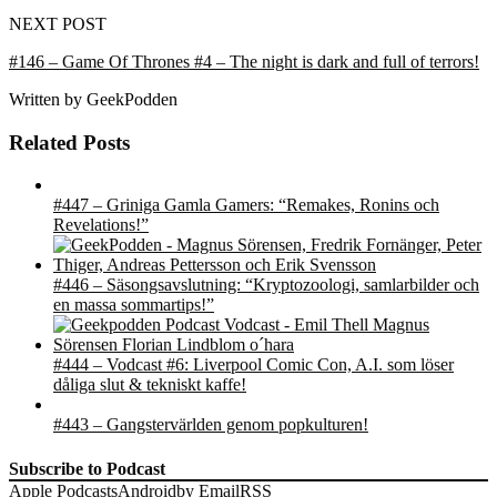
NEXT POST
#146 – Game Of Thrones #4 – The night is dark and full of terrors!
Written by
GeekPodden
Related Posts
#447 – Griniga Gamla Gamers: “Remakes, Ronins och
Revelations!”
#446 – Säsongsavslutning: “Kryptozoologi, samlarbilder och
en massa sommartips!”
#444 – Vodcast #6: Liverpool Comic Con, A.I. som löser
dåliga slut & tekniskt kaffe!
#443 – Gangstervärlden genom popkulturen!
Subscribe to Podcast
Apple Podcasts
Android
by Email
RSS