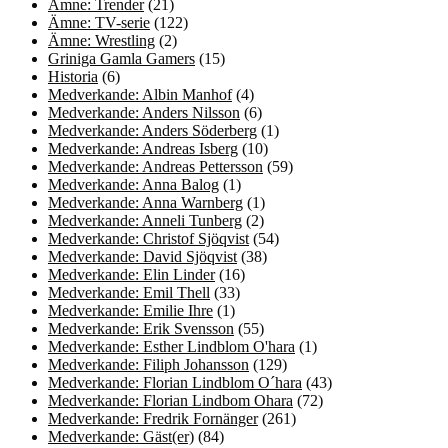
Ämne: Trender
(21)
Ämne: TV-serie
(122)
Ämne: Wrestling
(2)
Griniga Gamla Gamers
(15)
Historia
(6)
Medverkande: Albin Manhof
(4)
Medverkande: Anders Nilsson
(6)
Medverkande: Anders Söderberg
(1)
Medverkande: Andreas Isberg
(10)
Medverkande: Andreas Pettersson
(59)
Medverkande: Anna Balog
(1)
Medverkande: Anna Warnberg
(1)
Medverkande: Anneli Tunberg
(2)
Medverkande: Christof Sjöqvist
(54)
Medverkande: David Sjöqvist
(38)
Medverkande: Elin Linder
(16)
Medverkande: Emil Thell
(33)
Medverkande: Emilie Ihre
(1)
Medverkande: Erik Svensson
(55)
Medverkande: Esther Lindblom O'hara
(1)
Medverkande: Filiph Johansson
(129)
Medverkande: Florian Lindblom O´hara
(43)
Medverkande: Florian Lindbom Ohara
(72)
Medverkande: Fredrik Fornänger
(261)
Medverkande: Gäst(er)
(84)