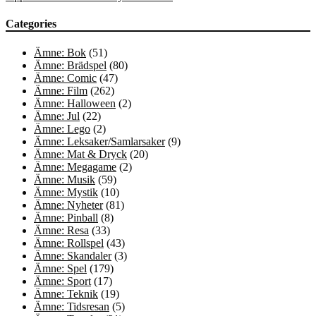
Categories
Ämne: Bok
(51)
Ämne: Brädspel
(80)
Ämne: Comic
(47)
Ämne: Film
(262)
Ämne: Halloween
(2)
Ämne: Jul
(22)
Ämne: Lego
(2)
Ämne: Leksaker/Samlarsaker
(9)
Ämne: Mat & Dryck
(20)
Ämne: Megagame
(2)
Ämne: Musik
(59)
Ämne: Mystik
(10)
Ämne: Nyheter
(81)
Ämne: Pinball
(8)
Ämne: Resa
(33)
Ämne: Rollspel
(43)
Ämne: Skandaler
(3)
Ämne: Spel
(179)
Ämne: Sport
(17)
Ämne: Teknik
(19)
Ämne: Tidsresan
(5)