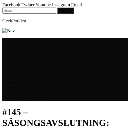
Facebook
Twitter
Youtube
Instagram
Email
GeekPodden
Hem
Avsnitt
GeekBloggen
GeekVloggen
GeekPodden på YouTube
GeekPodden Retro
Gaming med Micke & Filiph
GeekPoddens Julspecialer 2013
Spotify
Press
Medverkande
Om oss & kontakt
#145 –
SÄSONGSAVSLUTNING: