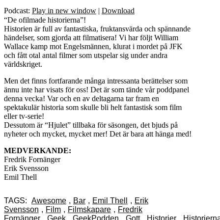
Podcast:
Play in new window
|
Download
“De ofilmade historierna”!
Historien är full av fantastiska, fruktansvärda och spännande
händelser, som gjorda att filmatisera! Vi har följt William
Wallace kamp mot Engelsmännen, klurat i mordet på JFK
och fått otal antal filmer som utspelar sig under andra
världskriget.
Men det finns fortfarande många intressanta berättelser som
ännu inte har visats för oss! Det är som tände vår poddpanel
denna vecka! Var och en av deltagarna tar fram en
spektakulär historia som skulle bli helt fantastisk som film
eller tv-serie!
Dessutom är “Hjulet” tillbaka för säsongen, det bjuds på
nyheter och mycket, mycket mer! Det är bara att hänga med!
MEDVERKANDE:
Fredrik Fornänger
Erik Svensson
Emil Thell
TAGS:
Awesome
,
Bar
,
Emil Thell
,
Erik
Svensson
,
Film
,
Filmskapare
,
Fredrik
Fornänger
,
Geek
,
GeekPodden
,
Gott
,
Historier
,
Historiern