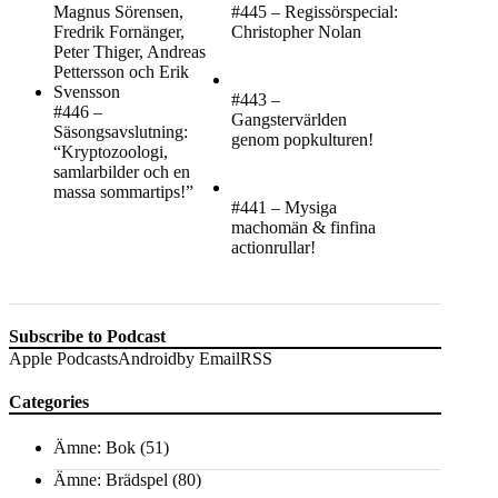
#445 – Regissörspecial:
Christopher Nolan
#443 –
#446 –
Gangstervärlden
Säsongsavslutning:
genom popkulturen!
“Kryptozoologi,
samlarbilder och en
massa sommartips!”
#441 – Mysiga
machomän & finfina
actionrullar!
Subscribe to Podcast
Apple Podcasts
Android
by Email
RSS
Categories
Ämne: Bok
(51)
Ämne: Brädspel
(80)