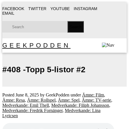
FACEBOOK
TWITTER
YOUTUBE
INSTAGRAM
EMAIL
GEEKPODDEN
#408 -Topp 5-listor #2
Posted
June 8, 2025
by
GeekPodden
under
Ämne: Film
,
Ämne: Resa
,
Ämne: Rollspel
,
Ämne: Spel
,
Ämne: TV-serie
,
Medverkande: Emil Thell
,
Medverkande: Filiph Johansson
,
Medverkande: Fredrik Fornänger
,
Medverkande: Lina
Lyricsen