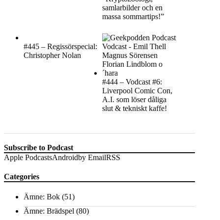
samlarbilder och en
massa sommartips!”
#445 – Regissörspecial:
Christopher Nolan
#444 – Vodcast #6:
Liverpool Comic Con,
A.I. som löser dåliga
slut & tekniskt kaffe!
Subscribe to Podcast
Apple Podcasts
Android
by Email
RSS
Categories
Ämne: Bok
(51)
Ämne: Brädspel
(80)