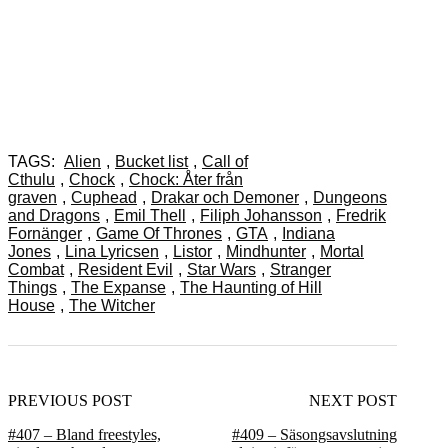
TAGS:
Alien
,
Bucket list
,
Call of
Cthulu
,
Chock
,
Chock: Åter från
graven
,
Cuphead
,
Drakar och Demoner
,
Dungeons
and Dragons
,
Emil Thell
,
Filiph Johansson
,
Fredrik
Fornänger
,
Game Of Thrones
,
GTA
,
Indiana
Jones
,
Lina Lyricsen
,
Listor
,
Mindhunter
,
Mortal
Combat
,
Resident Evil
,
Star Wars
,
Stranger
Things
,
The Expanse
,
The Haunting of Hill
House
,
The Witcher
PREVIOUS POST
NEXT POST
#407 – Bland freestyles,
#409 – Säsongsavslutning