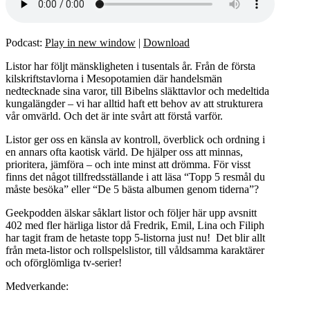
Podcast:
Play in new window
|
Download
Listor har följt mänskligheten i tusentals år. Från de första
kilskriftstavlorna i Mesopotamien där handelsmän
nedtecknade sina varor, till Bibelns släkttavlor och medeltida
kungalängder – vi har alltid haft ett behov av att strukturera
vår omvärld. Och det är inte svårt att förstå varför.
Listor ger oss en känsla av kontroll, överblick och ordning i
en annars ofta kaotisk värld. De hjälper oss att minnas,
prioritera, jämföra – och inte minst att drömma. För visst
finns det något tillfredsställande i att läsa “Topp 5 resmål du
måste besöka” eller “De 5 bästa albumen genom tiderna”?
Geekpodden älskar såklart listor och följer här upp avsnitt
402 med fler härliga listor då Fredrik, Emil, Lina och Filiph
har tagit fram de hetaste topp 5-listorna just nu! Det blir allt
från meta-listor och rollspelslistor, till våldsamma karaktärer
och oförglömliga tv-serier!
Medverkande: