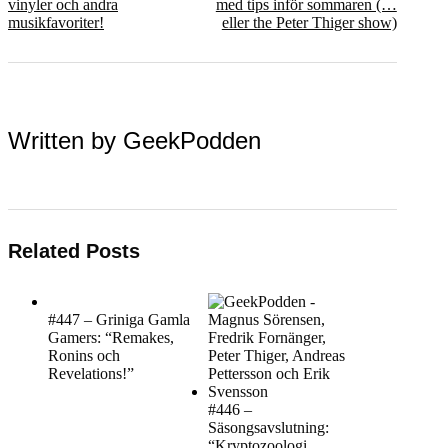
vinyler och andra
med tips inför sommaren (…
musikfavoriter!
eller the Peter Thiger show)
Written by
GeekPodden
Related Posts
#447 – Griniga Gamla
Gamers: “Remakes,
Ronins och
Revelations!”
#446 –
Säsongsavslutning:
“Kryptozoologi,