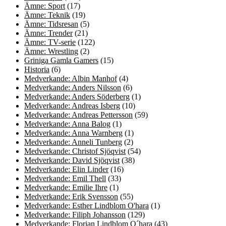
Ämne: Sport
(17)
Ämne: Teknik
(19)
Ämne: Tidsresan
(5)
Ämne: Trender
(21)
Ämne: TV-serie
(122)
Ämne: Wrestling
(2)
Griniga Gamla Gamers
(15)
Historia
(6)
Medverkande: Albin Manhof
(4)
Medverkande: Anders Nilsson
(6)
Medverkande: Anders Söderberg
(1)
Medverkande: Andreas Isberg
(10)
Medverkande: Andreas Pettersson
(59)
Medverkande: Anna Balog
(1)
Medverkande: Anna Warnberg
(1)
Medverkande: Anneli Tunberg
(2)
Medverkande: Christof Sjöqvist
(54)
Medverkande: David Sjöqvist
(38)
Medverkande: Elin Linder
(16)
Medverkande: Emil Thell
(33)
Medverkande: Emilie Ihre
(1)
Medverkande: Erik Svensson
(55)
Medverkande: Esther Lindblom O'hara
(1)
Medverkande: Filiph Johansson
(129)
Medverkande: Florian Lindblom O´hara
(43)