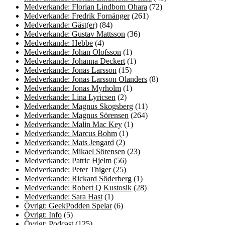
Medverkande: Florian Lindbom Ohara
(72)
Medverkande: Fredrik Fornänger
(261)
Medverkande: Gäst(er)
(84)
Medverkande: Gustav Mattsson
(36)
Medverkande: Hebbe
(4)
Medverkande: Johan Olofsson
(1)
Medverkande: Johanna Deckert
(1)
Medverkande: Jonas Larsson
(15)
Medverkande: Jonas Larsson Olanders
(8)
Medverkande: Jonas Myrholm
(1)
Medverkande: Lina Lyricsen
(2)
Medverkande: Magnus Skogsberg
(11)
Medverkande: Magnus Sörensen
(264)
Medverkande: Malin Mac Key
(1)
Medverkande: Marcus Bohm
(1)
Medverkande: Mats Jengard
(2)
Medverkande: Mikael Sörensen
(23)
Medverkande: Patric Hjelm
(56)
Medverkande: Peter Thiger
(25)
Medverkande: Rickard Söderberg
(1)
Medverkande: Robert Q Kustosik
(28)
Medverkande: Sara Hast
(1)
Övrigt: GeekPodden Spelar
(6)
Övrigt: Info
(5)
Övrigt: Podcast
(125)