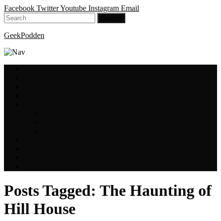
Facebook
Twitter
Youtube
Instagram
Email
GeekPodden
Hem
Avsnitt
GeekBloggen
GeekVloggen
GeekPodden på YouTube
GeekPodden Retro
Gaming med Micke & Filiph
GeekPoddens Julspecialer 2013
Spotify
Press
Medverkande
Om oss & kontakt
Posts Tagged:
The Haunting of
Hill House