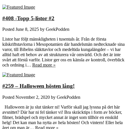
#408 -Topp 5-listor #2
Posted
June 8, 2025
by
GeekPodden
Listor har följt mänskligheten i tusentals år. Från de första
kilskriftstavlorna i Mesopotamien där handelsmän nedtecknade sina
varor, till Bibelns släkttavlor och medeltida kungalängder – vi har
alltid haft ett behov av att strukturera vår omvärld. Och det är inte
svårt att förstå varför. Listor ger oss en känsla av kontroll, överblick
och ordning i…
Read more »
#259 – Halloween hösten lång!
Posted
November 2, 2020
by
GeekPodden
Halloween är ju slut tänker ni! Varför skall jag lyssna på det här
avsnittet? Där har ni fel tänker vi! Bra skräcktips i form av böcker,
filmer, brädspel och mycket annat är inget som tillhör en enskild
helg! Det kan man ha nytta av hela hösten! Och vintern! Eller hela
året om man är…
Read more »