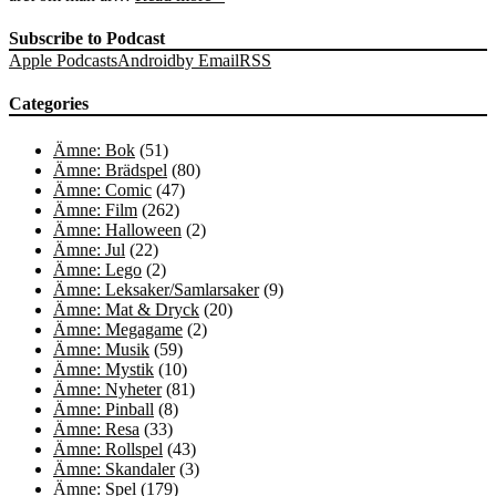
Subscribe to Podcast
Apple Podcasts
Android
by Email
RSS
Categories
Ämne: Bok
(51)
Ämne: Brädspel
(80)
Ämne: Comic
(47)
Ämne: Film
(262)
Ämne: Halloween
(2)
Ämne: Jul
(22)
Ämne: Lego
(2)
Ämne: Leksaker/Samlarsaker
(9)
Ämne: Mat & Dryck
(20)
Ämne: Megagame
(2)
Ämne: Musik
(59)
Ämne: Mystik
(10)
Ämne: Nyheter
(81)
Ämne: Pinball
(8)
Ämne: Resa
(33)
Ämne: Rollspel
(43)
Ämne: Skandaler
(3)
Ämne: Spel
(179)