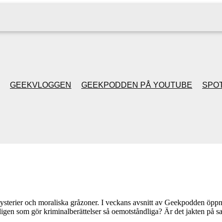
GEEKVLOGGEN
GEEKPODDEN PÅ YOUTUBE
SPOT
GEEKPODDEN RETRO
GAMING MED MICKE
& FILIPH
GEEKPODDENS
ysterier och moraliska gråzoner. I veckans avsnitt av Geekpodden öppna
ligen som gör kriminalberättelser så oemotståndliga? Är det jakten på s
JULSPECIALER 2013