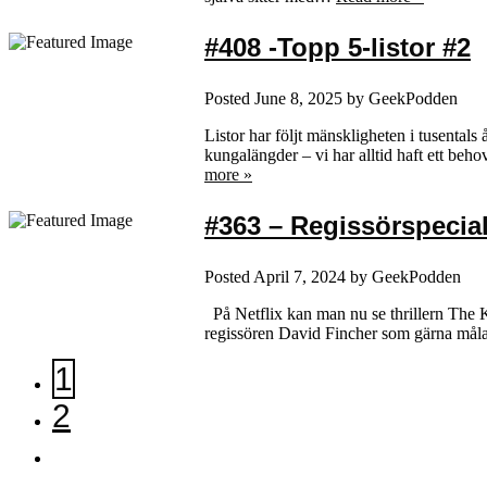
#408 -Topp 5-listor #2
Posted
June 8, 2025
by
GeekPodden
Listor har följt mänskligheten i tusentals
kungalängder – vi har alltid haft ett beho
more »
#363 – Regissörspecial
Posted
April 7, 2024
by
GeekPodden
På Netflix kan man nu se thrillern The K
regissören David Fincher som gärna målar
1
2