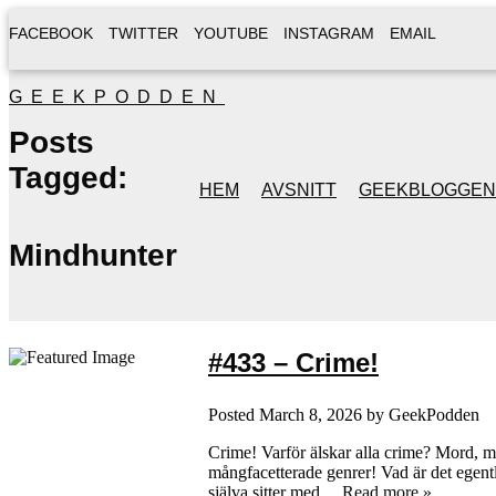
FACEBOOK
TWITTER
YOUTUBE
INSTAGRAM
EMAIL
GEEKPODDEN
Posts
Tagged:
HEM
AVSNITT
GEEKBLOGGEN
Mindhunter
#433 – Crime!
Posted
March 8, 2026
by
GeekPodden
Crime! Varför älskar alla crime? Mord, m
mångfacetterade genrer! Vad är det egent
själva sitter med…
Read more »