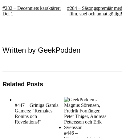
#282 – Decenniets karaktärer:
#284 – Säsongspremiär med
Del 1
film, spel och annat göttigt!
Written by
GeekPodden
Related Posts
#447 – Griniga Gamla
Gamers: “Remakes,
Ronins och
Revelations!”
#446 –