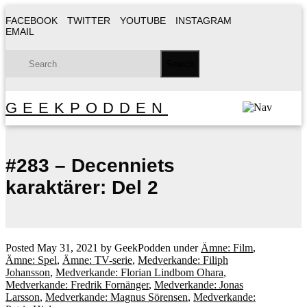
FACEBOOK
TWITTER
YOUTUBE
INSTAGRAM
EMAIL
GEEKPODDEN
#283 – Decenniets
karaktärer: Del 2
Posted
May 31, 2021
by
GeekPodden
under
Ämne: Film
,
Ämne: Spel
,
Ämne: TV-serie
,
Medverkande: Filiph
Johansson
,
Medverkande: Florian Lindbom Ohara
,
Medverkande: Fredrik Fornänger
,
Medverkande: Jonas
Larsson
,
Medverkande: Magnus Sörensen
,
Medverkande: