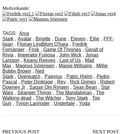
Medverkande:
TAGS:
Arya
Stark
,
Avatar
,
Brigitte
,
Dune
,
Eleven
,
Ellie
,
FFF-
ligan
,
Florian Lindblom O'hara
,
Fredrik
Fornänger
,
Frisk
,
Game Of Thrones
,
Geralt of
Rivia
,
Imperator Furiosa
,
John Wick
,
Jonas
Larsson
,
Keanu Reeves
,
Last of Us
,
Mad
Max
,
Magnus Sörensen
,
Maisie Williams
,
Millie
Bobby Brown
,
Ned
Stark
,
Overwatch
,
Papyrus
,
Patric Hjelm
,
Pedro
Pascal
,
Peter Dinklage
,
Rey
,
Rick Grimes
,
Robert
Downey Jr
,
Sagan Om Ringen
,
Sean Bean
,
Star
Wars
,
Stranger Things
,
The Mandalorian
,
The
Walking dead
,
The Witcher
,
Tony Stark
,
Top
Gun
,
Tyrion Lannister
,
Undertale
,
Yoda
PREVIOUS POST
NEXT POST