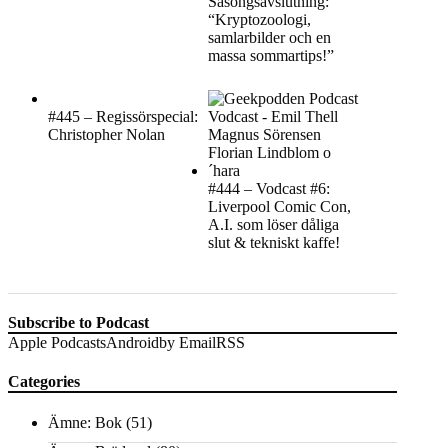
Säsongsavslutning:
“Kryptozoologi,
samlarbilder och en
massa sommartips!”
#445 – Regissörspecial:
Christopher Nolan
#444 – Vodcast #6:
Liverpool Comic Con,
A.I. som löser dåliga
slut & tekniskt kaffe!
Subscribe to Podcast
Apple Podcasts
Android
by Email
RSS
Categories
Ämne: Bok
(51)