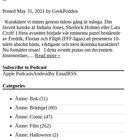
Posted
May 31, 2021
by
GeekPodden
Karaktärer vi minns genom tidens gång är många. Din
favorit kanske är Indiana Jones, Sherlock Holmes eller Lara
Croft! I förra avsnittet började vår eminenta panel bestående
av Fredrik, Florian och Filiph (FFF-ligan) att presentera 10-
talets absolut bästa, viktigaste och mest ikoniska karaktärer!
Nu fortsätter resan! I detta avsnitt pratas om decenniets
lönnmördare,…
Read more »
Subscribe to Podcast
Apple Podcasts
Android
by Email
RSS
Categories
Ämne: Bok
(51)
Ämne: Brädspel
(80)
Ämne: Comic
(47)
Ämne: Film
(262)
Ämne: Halloween
(2)