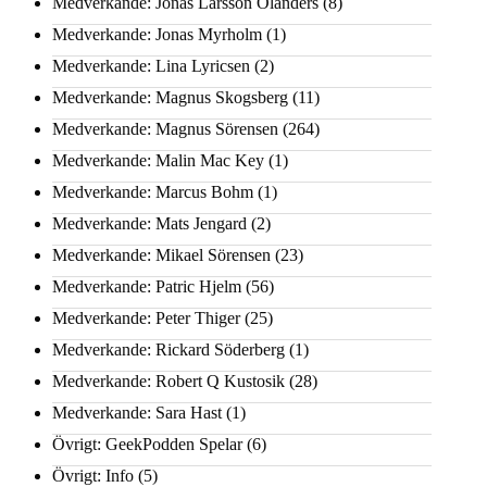
Medverkande: Jonas Larsson Olanders
(8)
Medverkande: Jonas Myrholm
(1)
Medverkande: Lina Lyricsen
(2)
Medverkande: Magnus Skogsberg
(11)
Medverkande: Magnus Sörensen
(264)
Medverkande: Malin Mac Key
(1)
Medverkande: Marcus Bohm
(1)
Medverkande: Mats Jengard
(2)
Medverkande: Mikael Sörensen
(23)
Medverkande: Patric Hjelm
(56)
Medverkande: Peter Thiger
(25)
Medverkande: Rickard Söderberg
(1)
Medverkande: Robert Q Kustosik
(28)
Medverkande: Sara Hast
(1)
Övrigt: GeekPodden Spelar
(6)
Övrigt: Info
(5)