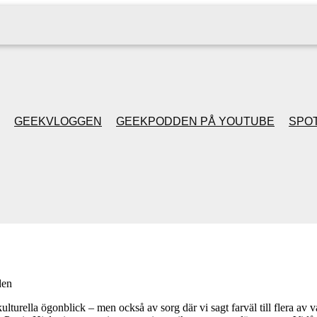
GEEKVLOGGEN
GEEKPODDEN PÅ YOUTUBE
SPOT
GEEKPODDEN RETRO
GAMING MED MICKE
& FILIPH
GEEKPODDENS
den
JULSPECIALER 2013
ulturella ögonblick – men också av sorg där vi sagt farväl till flera av 