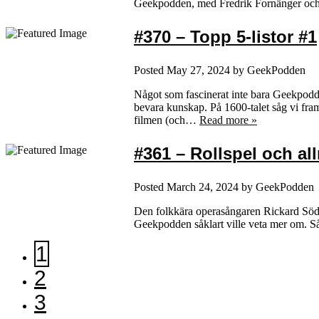
Geekpodden, med Fredrik Fornänger och P
#370 – Topp 5-listor #1
Posted
May 27, 2024
by
GeekPodden
Något som fascinerat inte bara Geekpodde
bevara kunskap. På 1600-talet såg vi fram
filmen (och…
Read more »
#361 – Rollspel och a
Posted
March 24, 2024
by
GeekPodden
Den folkkära operasångaren Rickard Söder
Geekpodden såklart ville veta mer om. Så
1
2
3