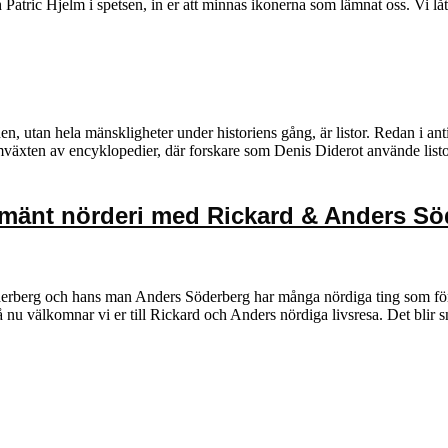
atric Hjelm i spetsen, in er att minnas ikonerna som lämnat oss. Vi l
n, utan hela mänskligheter under historiens gång, är listor. Redan i an
växten av encyklopedier, där forskare som Denis Diderot använde listor f
llmänt nörderi med Rickard & Anders S
berg och hans man Anders Söderberg har många nördiga ting som förenar
 nu välkomnar vi er till Rickard och Anders nördiga livsresa. Det bli