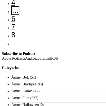
4
…
6
7
8
Subscribe to Podcast
Apple Podcasts
Android
by Email
RSS
Categories
Ämne: Bok
(51)
Ämne: Brädspel
(80)
Ämne: Comic
(47)
Ämne: Film
(262)
Ämne: Halloween
(2)