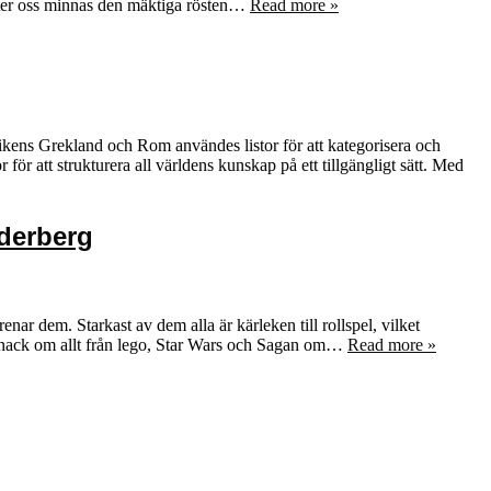
åter oss minnas den mäktiga rösten…
Read more »
tikens Grekland och Rom användes listor för att kategorisera och
ör att strukturera all världens kunskap på ett tillgängligt sätt. Med
öderberg
 dem. Starkast av dem alla är kärleken till rollspel, vilket
r snack om allt från lego, Star Wars och Sagan om…
Read more »