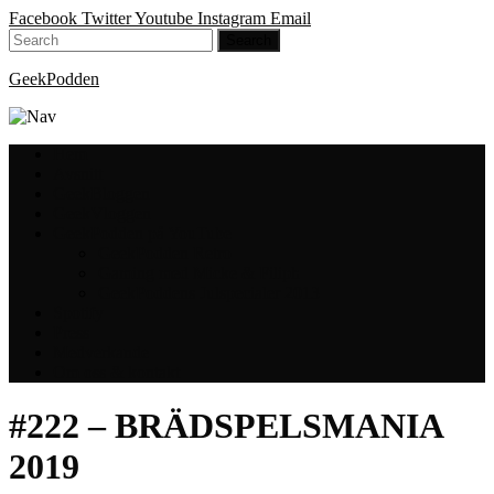
Facebook
Twitter
Youtube
Instagram
Email
GeekPodden
Hem
Avsnitt
GeekBloggen
GeekVloggen
GeekPodden på YouTube
GeekPodden Retro
Gaming med Micke & Filiph
GeekPoddens Julspecialer 2013
Spotify
Press
Medverkande
Om oss & kontakt
#222 – BRÄDSPELSMANIA
2019