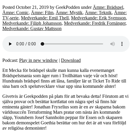
Posted
October 21, 2019
by
GeekPodden
under
Ämne: Brädspel
,
Ämne: Comic
,
Ämne: Film
,
Ämne: Mystik
,
Ämne: Teknik
,
Ämne:
TV-serie
,
Medverkande: Emil Thell
,
Medverkande: Erik Svensson
,
Medverkande: Filiph Johansson
,
Medverkande: Fredrik Fornänger
,
Medverkande: Gustav Mattsson
Podcast:
Play in new window
|
Download
Ett Mecka för brädspel skulle man kunna kalla evenemanget
Brädspelsmania som äger rum i Trollhättan varje vår och höst!
Hundratals brädspel finns att låna, familjer lär ut Ticket To Ride till
sina barn och spelutvecklare visar upp sina kommande alster!
Givetvis är Geekpodden på plats för att bevaka detta! Förutom att vi
själva provar och berättar kortfattat om några spel så finns här
eminenta gäster! Jonathan Fryxelius som är en av skaparna bakom
världssuccén Terraforming Mars pratar om nästa års kommande
släpp, Youtubern Josef Sannholm peppar för Essen och skaparen
bakom demonspelet Goethia berättar om hur det är att vara förföljd
av religiösa demonister!