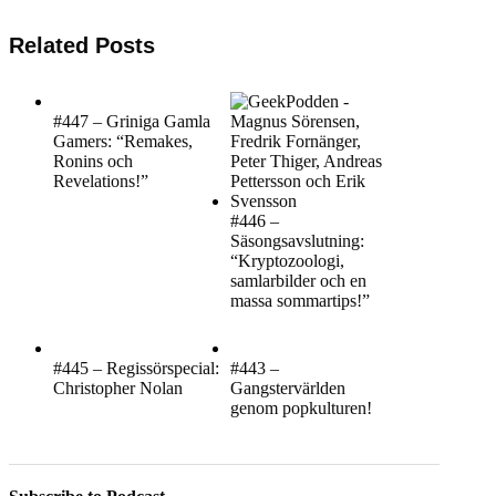
Related Posts
#447 – Griniga Gamla
Gamers: “Remakes,
Ronins och
Revelations!”
#446 –
Säsongsavslutning:
“Kryptozoologi,
samlarbilder och en
massa sommartips!”
#445 – Regissörspecial:
#443 –
Christopher Nolan
Gangstervärlden
genom popkulturen!