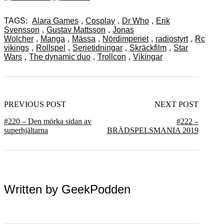
TAGS:
Alara Games
,
Cosplay
,
Dr Who
,
Erik
Svensson
,
Gustav Mattsson
,
Jonas
Wolcher
,
Manga
,
Mässa
,
Nördimperiet
,
radiostyrt
,
Rc
vikings
,
Rollspel
,
Serietidningar
,
Skräckfilm
,
Star
Wars
,
The dynamic duo
,
Trollcon
,
Vikingar
PREVIOUS POST
NEXT POST
#220 – Den mörka sidan av
#222 –
superhjältarna
BRÄDSPELSMANIA 2019
Written by
GeekPodden