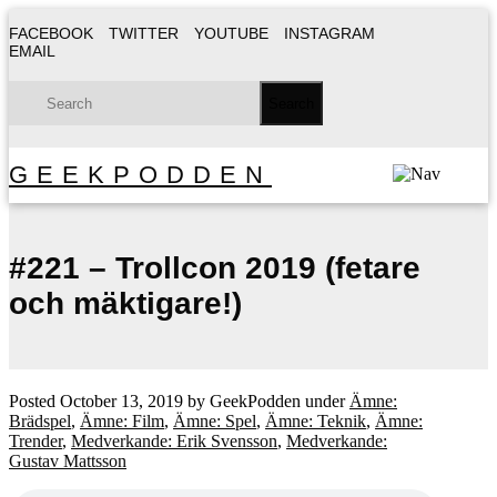
FACEBOOK
TWITTER
YOUTUBE
INSTAGRAM
EMAIL
GEEKPODDEN
#221 – Trollcon 2019 (fetare
och mäktigare!)
Posted
October 13, 2019
by
GeekPodden
under
Ämne:
Brädspel
,
Ämne: Film
,
Ämne: Spel
,
Ämne: Teknik
,
Ämne:
Trender
,
Medverkande: Erik Svensson
,
Medverkande:
Gustav Mattsson