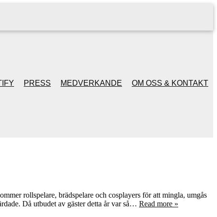
IFY
PRESS
MEDVERKANDE
OM OSS & KONTAKT
ommer rollspelare, brädspelare och cosplayers för att mingla, umgås
ärdade. Då utbudet av gäster detta år var så…
Read more »