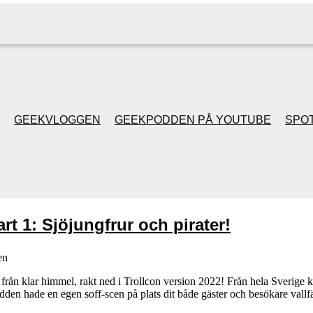
GEEKVLOGGEN
GEEKPODDEN PÅ YOUTUBE
SPOT
GEEKPODDEN RETRO
GAMING MED MICKE
rt 1: Sjöjungfrur och pirater!
& FILIPH
en
GEEKPODDENS
rån klar himmel, rakt ned i Trollcon version 2022! Från hela Sverige k
dden hade en egen soff-scen på plats dit både gäster och besökare vallf
JULSPECIALER 2013