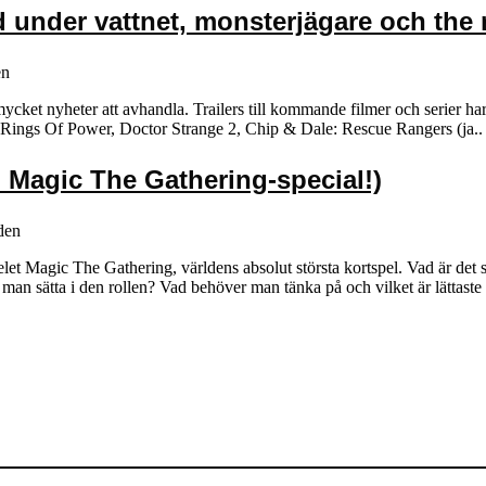
 under vattnet, monsterjägare och the r
en
cket nyheter att avhandla. Trailers till kommande filmer och serier har
: Rings Of Power, Doctor Strange 2, Chip & Dale: Rescue Rangers (ja..
Magic The Gathering-special!)
den
elet Magic The Gathering, världens absolut största kortspel. Vad är d
n sätta i den rollen? Vad behöver man tänka på och vilket är lättaste 