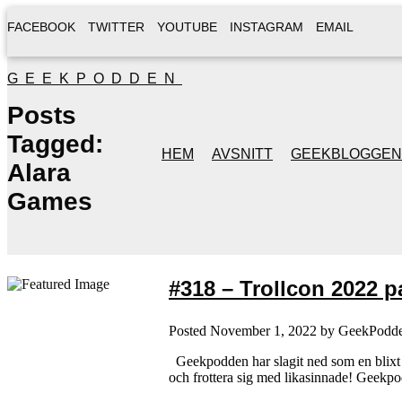
FACEBOOK
TWITTER
YOUTUBE
INSTAGRAM
EMAIL
GEEKPODDEN
Posts
Tagged:
HEM
AVSNITT
GEEKBLOGGEN
Alara
Games
#318 – Trollcon 2022 pa
Posted
November 1, 2022
by
GeekPodd
Geekpodden har slagit ned som en blixt f
och frottera sig med likasinnade! Geekpo