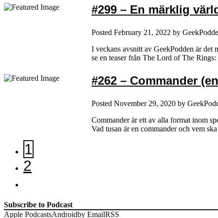
#299 – En märklig värld
Posted
February 21, 2022
by
GeekPodd
I veckans avsnitt av GeekPodden är det my
se en teaser från The Lord of The Rings
#262 – Commander (en 
Posted
November 29, 2020
by
GeekPod
Commander är ett av alla format inom sp
Vad tusan är en commander och vem ska ma
1
2
Subscribe to Podcast
Apple Podcasts
Android
by Email
RSS