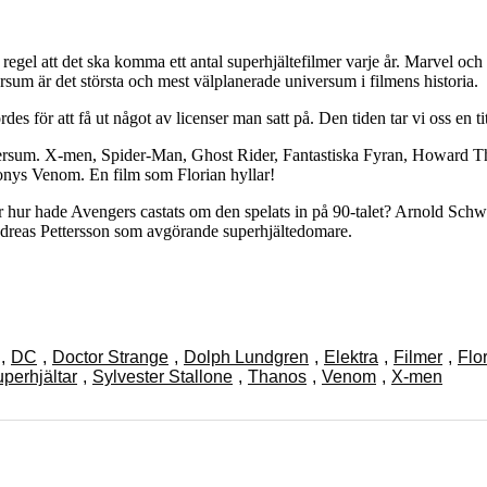
 regel att det ska komma ett antal superhjältefilmer varje år. Marvel o
um är det största och mest välplanerade universum i filmens historia.
des för att få ut något av licenser man satt på. Den tiden tar vi oss en 
ersum. X-men, Spider-Man, Ghost Rider, Fantastiska Fyran, Howard The
Sonys Venom. En film som Florian hyllar!
. För hur hade Avengers castats om den spelats in på 90-talet? Arnold
Andreas Pettersson som avgörande superhjältedomare.
,
DC
,
Doctor Strange
,
Dolph Lundgren
,
Elektra
,
Filmer
,
Flo
perhjältar
,
Sylvester Stallone
,
Thanos
,
Venom
,
X-men