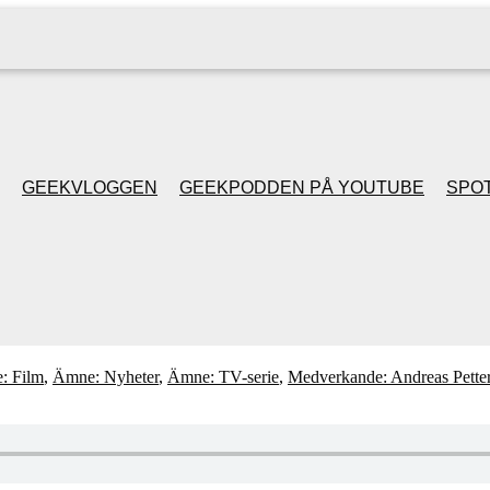
GEEKVLOGGEN
GEEKPODDEN PÅ YOUTUBE
SPOT
GEEKPODDEN RETRO
GAMING MED MICKE
& FILIPH
: Film
,
Ämne: Nyheter
,
Ämne: TV-serie
,
Medverkande: Andreas Pette
GEEKPODDENS
JULSPECIALER 2013