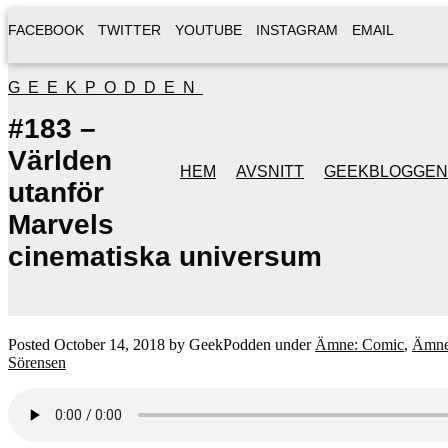
FACEBOOK
TWITTER
YOUTUBE
INSTAGRAM
EMAIL
GEEKPODDEN
#183 –
Världen
HEM
AVSNITT
GEEKBLOGGEN
utanför
Marvels
cinematiska universum
Posted
October 14, 2018
by
GeekPodden
under
Ämne: Comic
,
Ämne
Sörensen