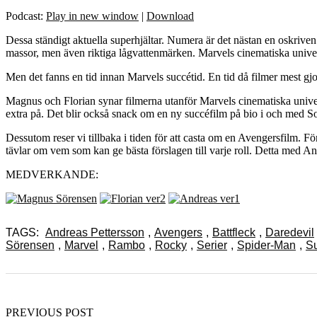
Podcast:
Play in new window
|
Download
Dessa ständigt aktuella superhjältar. Numera är det nästan en oskriven
massor, men även riktiga lågvattenmärken. Marvels cinematiska univers
Men det fanns en tid innan Marvels succétid. En tid då filmer mest gjor
Magnus och Florian synar filmerna utanför Marvels cinematiska univ
extra på. Det blir också snack om en ny succéfilm på bio i och med 
Dessutom reser vi tillbaka i tiden för att casta om en Avengersfilm
tävlar om vem som kan ge bästa förslagen till varje roll. Detta med 
MEDVERKANDE:
TAGS:
Andreas Pettersson
,
Avengers
,
Battfleck
,
Daredevil
Sörensen
,
Marvel
,
Rambo
,
Rocky
,
Serier
,
Spider-Man
,
Su
PREVIOUS POST