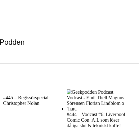
Podden
#445 – Regissörspecial:
Christopher Nolan
#444 – Vodcast #6: Liverpool
Comic Con, A.I. som löser
dåliga slut & tekniskt kaffe!