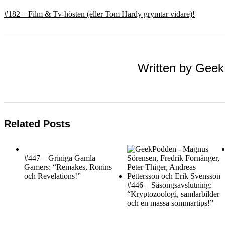
#182 – Film & Tv-hösten (eller Tom Hardy grymtar vidare)!
Written by
Geek
Related Posts
#447 – Griniga Gamla
Gamers: “Remakes, Ronins
och Revelations!”
#446 – Säsongsavslutning:
“Kryptozoologi, samlarbilder
och en massa sommartips!”