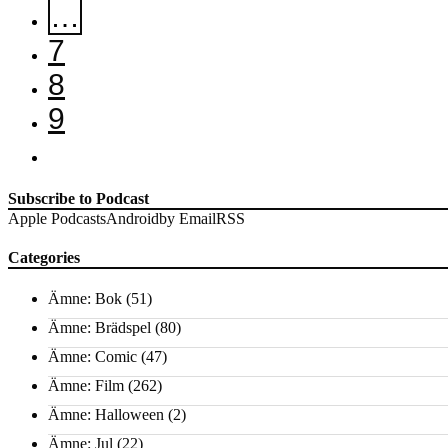
…
7
8
9
Subscribe to Podcast
Apple Podcasts
Android
by Email
RSS
Categories
Ämne: Bok
(51)
Ämne: Brädspel
(80)
Ämne: Comic
(47)
Ämne: Film
(262)
Ämne: Halloween
(2)
Ämne: Jul
(22)