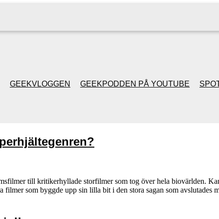
GEEKVLOGGEN
GEEKPODDEN PÅ YOUTUBE
SPOT
GEEKPODDEN RETRO
uperhjältegenren?
GAMING MED MICKE
& FILIPH
amsfilmer till kritikerhyllade storfilmer som tog över hela biovärlden. 
 filmer som byggde upp sin lilla bit i den stora sagan som avslutades 
GEEKPODDENS
JULSPECIALER 2013