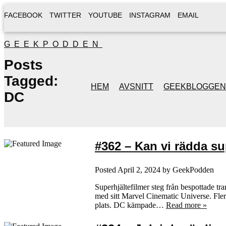
FACEBOOK
TWITTER
YOUTUBE
INSTAGRAM
EMAIL
GEEKPODDEN
Posts
Tagged:
HEM
AVSNITT
GEEKBLOGGEN
DC
#362 – Kan vi rädda s
Posted
April 2, 2024
by
GeekPodden
Superhjältefilmer steg från bespottade tr
med sitt Marvel Cinematic Universe. Flera
plats. DC kämpade…
Read more »