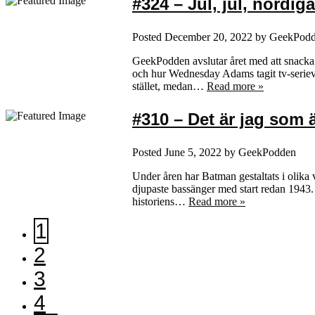
#324 – Jul, jul, nördiga
Posted
December 20, 2022
by
GeekPod
GeekPodden avslutar året med att snacka 
och hur Wednesday Adams tagit tv-seriev
stället, medan…
Read more »
#310 – Det är jag som 
Posted
June 5, 2022
by
GeekPodden
Under åren har Batman gestaltats i olika 
djupaste bassänger med start redan 1943.
historiens…
Read more »
1
2
3
4