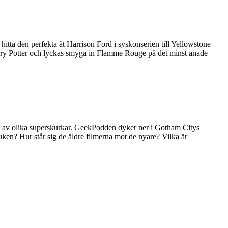
tta den perfekta åt Harrison Ford i syskonserien till Yellowstone
arry Potter och lyckas smyga in Flamme Rouge på det minst anade
etad av olika superskurkar. GeekPodden dyker ner i Gotham Citys
ken? Hur står sig de äldre filmerna mot de nyare? Vilka är