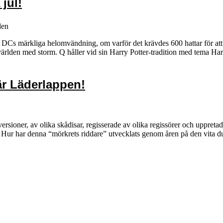
 jul!
den
DCs märkliga helomvändning, om varför det krävdes 600 hattar för att hi
ärlden med storm. Q håller vid sin Harry Potter-tradition med tema H
är Läderlappen!
versioner, av olika skådisar, regisserade av olika regissörer och uppr
 Hur har denna “mörkrets riddare” utvecklats genom åren på den vita du