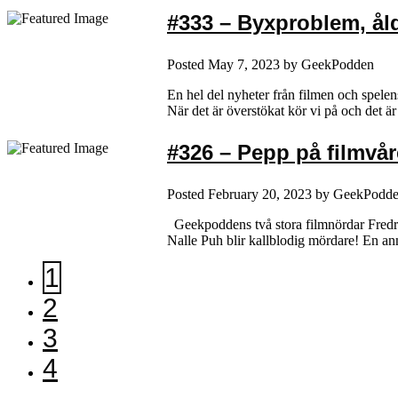
#333 – Byxproblem, ål
Posted
May 7, 2023
by
GeekPodden
En hel del nyheter från filmen och spelen
När det är överstökat kör vi på och de
#326 – Pepp på filmvår
Posted
February 20, 2023
by
GeekPodd
Geekpoddens två stora filmnördar Fredrik 
Nalle Puh blir kallblodig mördare! En 
1
2
3
4