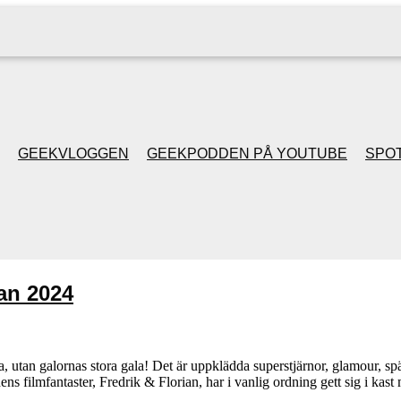
GEEKVLOGGEN
GEEKPODDEN PÅ YOUTUBE
SPOT
GEEKPODDEN RETRO
GAMING MED MICKE
an 2024
& FILIPH
GEEKPODDENS
la, utan galornas stora gala! Det är uppklädda superstjärnor, glamour, 
 filmfantaster, Fredrik & Florian, har i vanlig ordning gett sig i kas
JULSPECIALER 2013