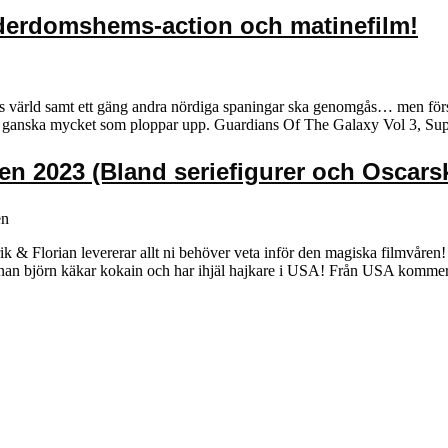
derdomshems-action och matinefilm!
s värld samt ett gäng andra nördiga spaningar ska genomgås… men först 
t är ganska mycket som ploppar upp. Guardians Of The Galaxy Vol 3, 
en 2023 (Bland seriefigurer och Oscars
en
& Florian levererar allt ni behöver veta inför den magiska filmvåren! F
annan björn käkar kokain och har ihjäl hajkare i USA! Från USA kom