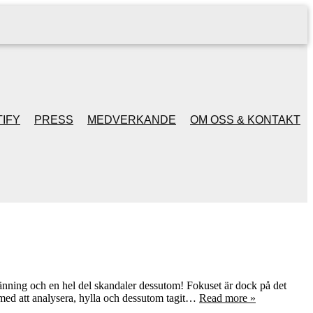
IFY
PRESS
MEDVERKANDE
OM OSS & KONTAKT
spänning och en hel del skandaler dessutom! Fokuset är dock på det
t med att analysera, hylla och dessutom tagit…
Read more »