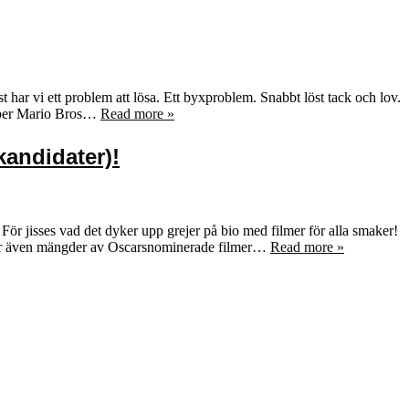
har vi ett problem att lösa. Ett byxproblem. Snabbt löst tack och lov.
Super Mario Bros…
Read more »
kandidater)!
ör jisses vad det dyker upp grejer på bio med filmer för alla smaker!
mer även mängder av Oscarsnominerade filmer…
Read more »