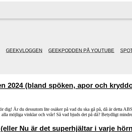
GEEKVLOGGEN
GEEKPODDEN PÅ YOUTUBE
SPOT
GEEKPODDEN RETRO
en 2024 (bland spöken, apor och kryddo
GAMING MED MICKE
& FILIPH
n
för dig! Är du dessutom lite osäker på vad du ska gå på, då är detta AB
ån alla möjliga vinklar och vrår! Så vad bjuds det på då? Betydligt min
GEEKPODDENS
JULSPECIALER 2013
eller Nu är det superhjältar i varje hörn