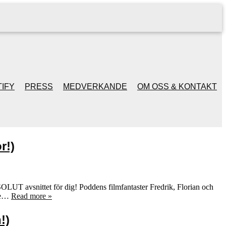
IFY
PRESS
MEDVERKANDE
OM OSS & KONTAKT
r!)
SOLUT avsnittet för dig! Poddens filmfantaster Fredrik, Florian och
dre…
Read more »
!)