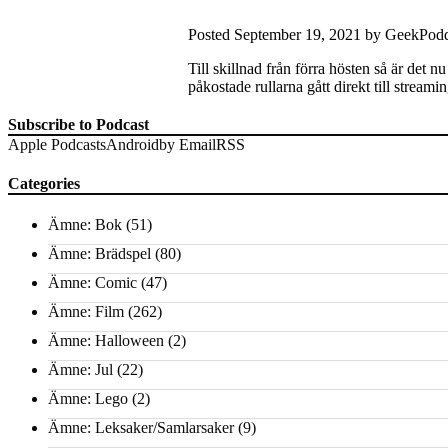
Posted
September 19, 2021
by
GeekPod
Till skillnad från förra hösten så är det
påkostade rullarna gått direkt till strea
Subscribe to Podcast
Apple Podcasts
Android
by Email
RSS
Categories
Ämne: Bok
(51)
Ämne: Brädspel
(80)
Ämne: Comic
(47)
Ämne: Film
(262)
Ämne: Halloween
(2)
Ämne: Jul
(22)
Ämne: Lego
(2)
Ämne: Leksaker/Samlarsaker
(9)