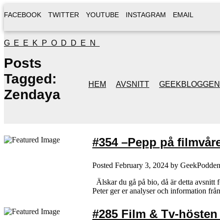
FACEBOOK
TWITTER
YOUTUBE
INSTAGRAM
EMAIL
GEEKPODDEN
Posts
Tagged:
HEM
AVSNITT
GEEKBLOGGEN
Zendaya
#354 –Pepp på filmvår
Posted
February 3, 2024
by
GeekPodde
Älskar du gå på bio, då är detta avsnitt 
Peter ger er analyser och information fr
#285 Film & Tv-hösten (