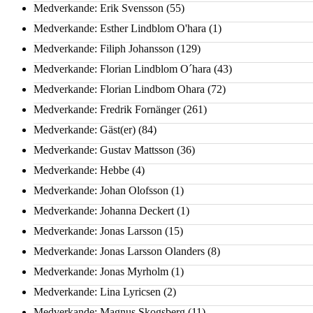
Medverkande: Erik Svensson
(55)
Medverkande: Esther Lindblom O'hara
(1)
Medverkande: Filiph Johansson
(129)
Medverkande: Florian Lindblom O´hara
(43)
Medverkande: Florian Lindbom Ohara
(72)
Medverkande: Fredrik Fornänger
(261)
Medverkande: Gäst(er)
(84)
Medverkande: Gustav Mattsson
(36)
Medverkande: Hebbe
(4)
Medverkande: Johan Olofsson
(1)
Medverkande: Johanna Deckert
(1)
Medverkande: Jonas Larsson
(15)
Medverkande: Jonas Larsson Olanders
(8)
Medverkande: Jonas Myrholm
(1)
Medverkande: Lina Lyricsen
(2)
Medverkande: Magnus Skogsberg
(11)