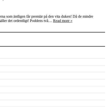
lmerna som äntligen får premiär på den vita duken! Då de mindre
smäller det ordentligt! Poddens två…
Read more »