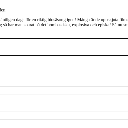
den
 nu äntligen dags för en riktig biosäsong igen! Många är de uppskjuta fi
ming så har man sparat på det bombastiska, explosiva och episka! Så nu 