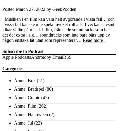
Posted
March 27, 2022
by
GeekPodden
Musiken i en film kan vara helt avgörande i vissa fall… och
i vissa fall kanske inte spela mycket roll alls. I veckans avsnitt
kikar vi lite på musik i film, främst de soundtracks som har
det där extra i sig… soundtracks som inte bara bärs upp av
någon enstaka låt utan som representerar…
Read more »
Subscribe to Podcast
Apple Podcasts
Android
by Email
RSS
Categories
Ämne: Bok
(51)
Ämne: Brädspel
(80)
Ämne: Comic
(47)
Ämne: Film
(262)
Ämne: Halloween
(2)
Ämne: Jul
(22)