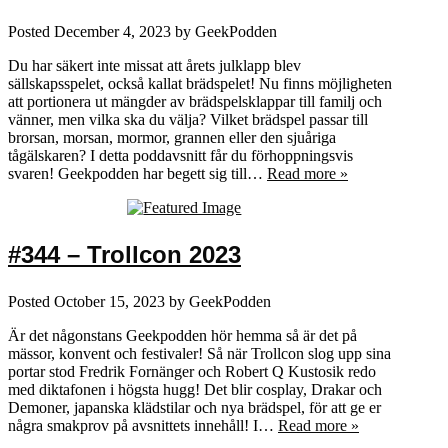
Posted
December 4, 2023
by
GeekPodden
Du har säkert inte missat att årets julklapp blev
sällskapsspelet, också kallat brädspelet! Nu finns möjligheten
att portionera ut mängder av brädspelsklappar till familj och
vänner, men vilka ska du välja? Vilket brädspel passar till
brorsan, morsan, mormor, grannen eller den sjuåriga
tågälskaren? I detta poddavsnitt får du förhoppningsvis
svaren! Geekpodden har begett sig till…
Read more »
#344 – Trollcon 2023
Posted
October 15, 2023
by
GeekPodden
Är det någonstans Geekpodden hör hemma så är det på
mässor, konvent och festivaler! Så när Trollcon slog upp sina
portar stod Fredrik Fornänger och Robert Q Kustosik redo
med diktafonen i högsta hugg! Det blir cosplay, Drakar och
Demoner, japanska klädstilar och nya brädspel, för att ge er
några smakprov på avsnittets innehåll! I…
Read more »