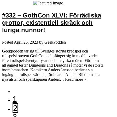
#332 – GothCon XLVI: Förrädiska
grottor, existentiell skräck och
luriga nunnor!
Posted
April 25, 2023
by
GeekPodden
Geekpodden tar sig till Sveriges största brädspel och
rollspelskonvent GothCon och slänger sig in med huvudet
före i rollspelsäventyr, rysare och magiska möten! Förutom
att gänget testar Dungeons and Dragons så möter vi de största
inom branschen. Komikern Anders Jansson berättar sin
ingång till rollspelsvärlden, författaren Anders Blixt om sina
nya alster och spelskaparen Anders…
Read more »
1
2
3