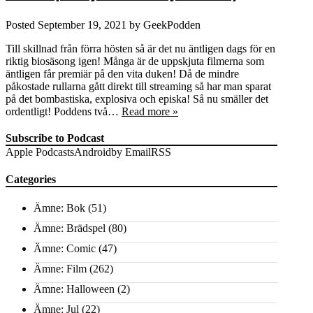
Posted
September 19, 2021
by
GeekPodden
Till skillnad från förra hösten så är det nu äntligen dags för en
riktig biosäsong igen! Många är de uppskjuta filmerna som
äntligen får premiär på den vita duken! Då de mindre
påkostade rullarna gått direkt till streaming så har man sparat
på det bombastiska, explosiva och episka! Så nu smäller det
ordentligt! Poddens två…
Read more »
Subscribe to Podcast
Apple Podcasts
Android
by Email
RSS
Categories
Ämne: Bok
(51)
Ämne: Brädspel
(80)
Ämne: Comic
(47)
Ämne: Film
(262)
Ämne: Halloween
(2)
Ämne: Jul
(22)