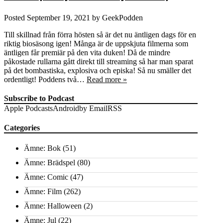
Posted
September 19, 2021
by
GeekPodden
Till skillnad från förra hösten så är det nu äntligen dags för en
riktig biosäsong igen! Många är de uppskjuta filmerna som
äntligen får premiär på den vita duken! Då de mindre
påkostade rullarna gått direkt till streaming så har man sparat
på det bombastiska, explosiva och episka! Så nu smäller det
ordentligt! Poddens två…
Read more »
Subscribe to Podcast
Apple Podcasts
Android
by Email
RSS
Categories
Ämne: Bok
(51)
Ämne: Brädspel
(80)
Ämne: Comic
(47)
Ämne: Film
(262)
Ämne: Halloween
(2)
Ämne: Jul
(22)