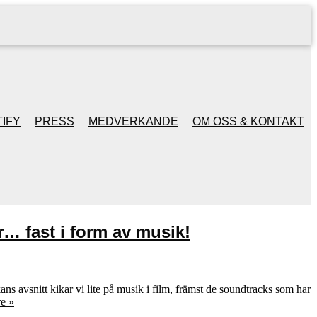
IFY
PRESS
MEDVERKANDE
OM OSS & KONTAKT
r… fast i form av musik!
ans avsnitt kikar vi lite på musik i film, främst de soundtracks som har
e »