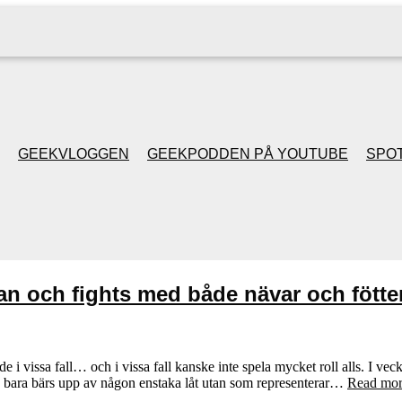
GEEKVLOGGEN
GEEKPODDEN PÅ YOUTUBE
SPOT
GEEKPODDEN RETRO
GAMING MED MICKE
lan och fights med både nävar och fötte
& FILIPH
GEEKPODDENS
i vissa fall… och i vissa fall kanske inte spela mycket roll alls. I veck
e bara bärs upp av någon enstaka låt utan som representerar…
Read mor
JULSPECIALER 2013