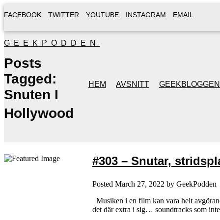
FACEBOOK
TWITTER
YOUTUBE
INSTAGRAM
EMAIL
GEEKPODDEN
Posts
Tagged:
HEM
AVSNITT
GEEKBLOGGEN
Snuten I
Hollywood
#303 – Snutar, stridsp
Posted
March 27, 2022
by
GeekPodden
Musiken i en film kan vara helt avgörande 
det där extra i sig… soundtracks som int