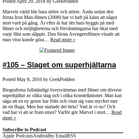
Posted
April 29, 2018
by
GeekPodden
Marvels värld blir bara större och större. Ända sedan den
första Iron Man-filmen (2008) har vi haft på känn att något
stort varit på gång. År efter år har det bara byggts på med
filmer och möjligheterna och förväntningarna har ökat med
varje film som släppts. Den första Avengersfilmen visade att
man visst kunde göra…
Read more »
#105 – Slaget om superhjältarna
Posted
May 8, 2016
by
GeekPodden
Biograferna fullständigt översvämmas med filmer om diverse
superhjältar av olika slag och i olika konstellationer. Man kan
säga att en ny genre har fötts och visat sig vara mycket mer
än en fluga. Men hur startade det hela? Vart är vi nu? Och
vad har vi att se fram emot? Varför gör Marvel i stort…
Read
more »
Subscribe to Podcast
Apple Podcasts
Android
by Email
RSS