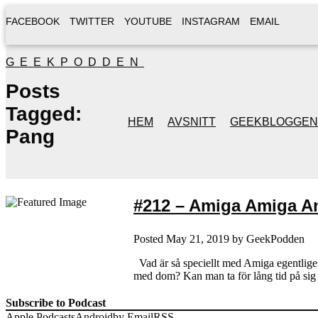
FACEBOOK
TWITTER
YOUTUBE
INSTAGRAM
EMAIL
GEEKPODDEN
Posts
Tagged:
HEM
AVSNITT
GEEKBLOGGEN
Pang
#212 – Amiga Amiga Am
Posted
May 21, 2019
by
GeekPodden
Vad är så speciellt med Amiga egentligen?
med dom? Kan man ta för lång tid på sig 
Subscribe to Podcast
Apple Podcasts
Android
by Email
RSS