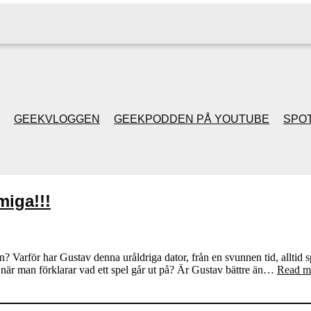
GEEKVLOGGEN
GEEKPODDEN PÅ YOUTUBE
SPOT
GEEKPODDEN RETRO
iga!!!
GAMING MED MICKE
& FILIPH
 Varför har Gustav denna uråldriga dator, från en svunnen tid, alltid sp
när man förklarar vad ett spel går ut på? Är Gustav bättre än…
Read m
GEEKPODDENS
JULSPECIALER 2013