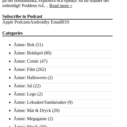
på det bombastiska, explosiva och episka! Så nu smäller det
ordentligt! Poddens två…
Read more »
Subscribe to Podcast
Apple Podcasts
Android
by Email
RSS
Categories
Ämne: Bok
(51)
Ämne: Brädspel
(80)
Ämne: Comic
(47)
Ämne: Film
(262)
Ämne: Halloween
(2)
Ämne: Jul
(22)
Ämne: Lego
(2)
Ämne: Leksaker/Samlarsaker
(9)
Ämne: Mat & Dryck
(20)
Ämne: Megagame
(2)
Ämne: Musik
(59)