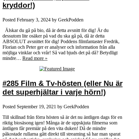
kryddor!)
Posted
February 3, 2024
by
GeekPodden
Älskar du gå på bio, då är detta avsnitt för dig! Är du
dessutom lite osäker på vad du ska gå på, då är detta
ABSOLUT avsnittet för dig! Poddens filmfantaster Fredrik,
Florian och Peter ger er analyser och information från alla
möjliga vinklar och vrår! Så vad bjuds det på då? Betydligt
mindre…
Read more »
#285 Film & Tv-hösten (eller Nu är
det superhjältar i varje hörn!)
Posted
September 19, 2021
by
GeekPodden
Till skillnad från förra hösten så är det nu äntligen dags för en
riktig biosäsong igen! Många är de uppskjuta filmerna som
äntligen får premiär på den vita duken! Då de mindre
påkostade rullarna gått direkt till streaming så har man sparat