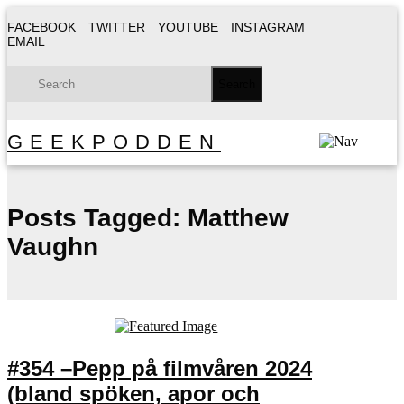
FACEBOOK
TWITTER
YOUTUBE
INSTAGRAM
EMAIL
GEEKPODDEN
Posts Tagged:
Matthew
Vaughn
#354 –Pepp på filmvåren 2024
(bland spöken, apor och