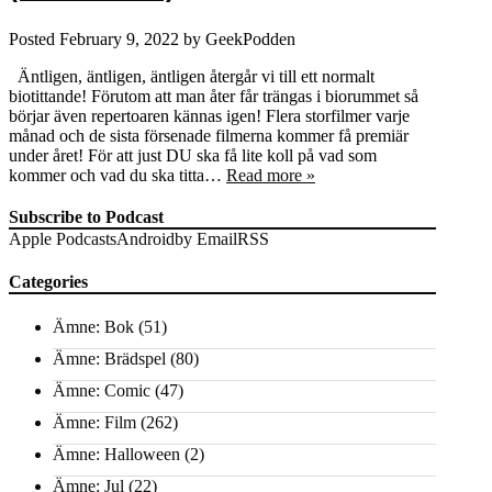
Posted
February 9, 2022
by
GeekPodden
Äntligen, äntligen, äntligen återgår vi till ett normalt
biotittande! Förutom att man åter får trängas i biorummet så
börjar även repertoaren kännas igen! Flera storfilmer varje
månad och de sista försenade filmerna kommer få premiär
under året! För att just DU ska få lite koll på vad som
kommer och vad du ska titta…
Read more »
Subscribe to Podcast
Apple Podcasts
Android
by Email
RSS
Categories
Ämne: Bok
(51)
Ämne: Brädspel
(80)
Ämne: Comic
(47)
Ämne: Film
(262)
Ämne: Halloween
(2)
Ämne: Jul
(22)