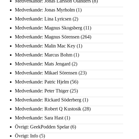
Medverkande: Jonas Larsson Olanders
(8)
Medverkande: Jonas Myrholm
(1)
Medverkande: Lina Lyricsen
(2)
Medverkande: Magnus Skogsberg
(11)
Medverkande: Magnus Sörensen
(264)
Medverkande: Malin Mac Key
(1)
Medverkande: Marcus Bohm
(1)
Medverkande: Mats Jengard
(2)
Medverkande: Mikael Sörensen
(23)
Medverkande: Patric Hjelm
(56)
Medverkande: Peter Thiger
(25)
Medverkande: Rickard Söderberg
(1)
Medverkande: Robert Q Kustosik
(28)
Medverkande: Sara Hast
(1)
Övrigt: GeekPodden Spelar
(6)
Övrigt: Info
(5)