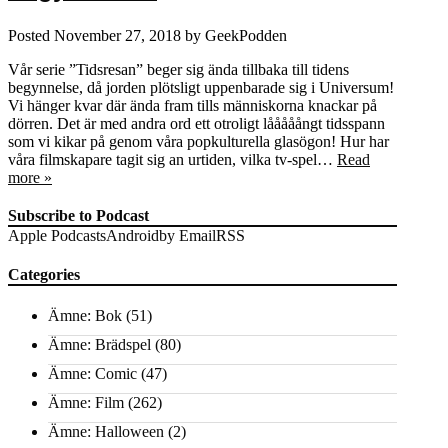
Posted
November 27, 2018
by
GeekPodden
Vår serie ”Tidsresan” beger sig ända tillbaka till tidens
begynnelse, då jorden plötsligt uppenbarade sig i Universum!
Vi hänger kvar där ända fram tills människorna knackar på
dörren. Det är med andra ord ett otroligt lååååångt tidsspann
som vi kikar på genom våra popkulturella glasögon! Hur har
våra filmskapare tagit sig an urtiden, vilka tv-spel…
Read
more »
Subscribe to Podcast
Apple Podcasts
Android
by Email
RSS
Categories
Ämne: Bok
(51)
Ämne: Brädspel
(80)
Ämne: Comic
(47)
Ämne: Film
(262)
Ämne: Halloween
(2)