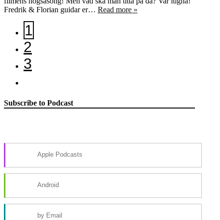
filmens högsäsong! Men vad ska man titta på då? Var lugna!
Fredrik & Florian guidar er…
Read more »
1
2
3
Subscribe to Podcast
Apple Podcasts
Android
by Email