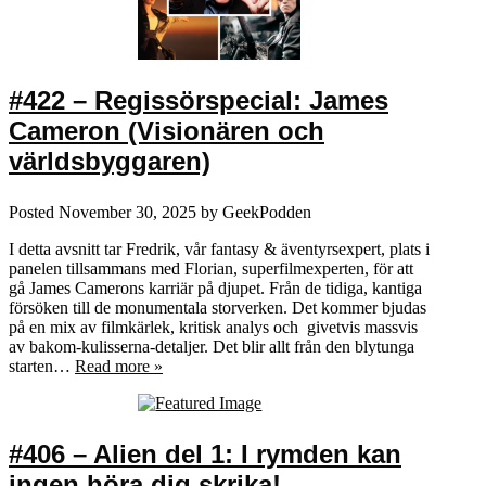
#422 – Regissörspecial: James
Cameron (Visionären och
världsbyggaren)
Posted
November 30, 2025
by
GeekPodden
I detta avsnitt tar Fredrik, vår fantasy & äventyrsexpert, plats i
panelen tillsammans med Florian, superfilmexperten, för att
gå James Camerons karriär på djupet. Från de tidiga, kantiga
försöken till de monumentala storverken. Det kommer bjudas
på en mix av filmkärlek, kritisk analys och givetvis massvis
av bakom-kulisserna-detaljer. Det blir allt från den blytunga
starten…
Read more »
#406 – Alien del 1: I rymden kan
ingen höra dig skrika!