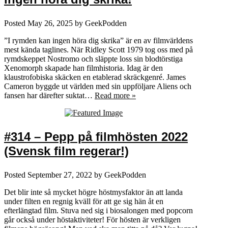
Posted
May 26, 2025
by
GeekPodden
”I rymden kan ingen höra dig skrika” är en av filmvärldens
mest kända taglines. När Ridley Scott 1979 tog oss med på
rymdskeppet Nostromo och släppte loss sin blodtörstiga
Xenomorph skapade han filmhistoria. Idag är den
klaustrofobiska skäcken en etablerad skräckgenré. James
Cameron byggde ut världen med sin uppföljare Aliens och
fansen har därefter suktat…
Read more »
#314 – Pepp på filmhösten 2022
(Svensk film regerar!)
Posted
September 27, 2022
by
GeekPodden
Det blir inte så mycket högre höstmysfaktor än att landa
under filten en regnig kväll för att ge sig hän åt en
efterlängtad film. Stuva ned sig i biosalongen med popcorn
går också under höstaktiviteter! För hösten är verkligen