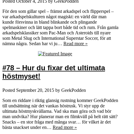
Posted
October 4, 2015
by
GeekPodden
För den som gillar spel – främst arkadspel och flipperspel –
var arkadspelskulturen något magiskt: en värld där man
kunde försvinna in bland blinkande och plingande
spelmaskiner och lätt tappa bort både tid och rum. Från gamla
arkadspelsklassiker som Pac-Man och Asteroids till nyare
som Metal Slug och International Superstar Soccer, för att
nämna några. Sedan har vi ju…
Read more »
#78 – Hur du fixar det ultimata
höstmyset!
Posted
September 20, 2015
by
GeekPodden
Som en riddare i riktig glansig rustning kommer GeekPodden
till undsättning när det vankas höstrusk. Vi styr upp de
ultimata höstmyskvällarna. Vad ska man göra och vad bör
man undvika? Hur planerar man en filmkväll på helt rätt sätt?
Snacks – en stor fråga med många svar… för vilket är det
bästa snackset under en…
Read more »