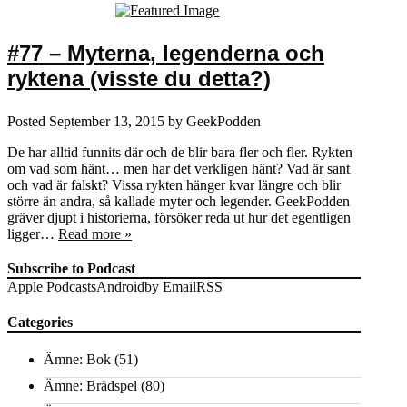
#77 – Myterna, legenderna och
ryktena (visste du detta?)
Posted
September 13, 2015
by
GeekPodden
De har alltid funnits där och de blir bara fler och fler. Rykten
om vad som hänt… men har det verkligen hänt? Vad är sant
och vad är falskt? Vissa rykten hänger kvar längre och blir
större än andra, så kallade myter och legender. GeekPodden
gräver djupt i historierna, försöker reda ut hur det egentligen
ligger…
Read more »
Subscribe to Podcast
Apple Podcasts
Android
by Email
RSS
Categories
Ämne: Bok
(51)
Ämne: Brädspel
(80)