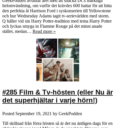
GeekPodden avslutar året med att snacka DCs märkliga
helomvändning, om varför det krävdes 600 hattar för att hitta
den perfekta åt Harrison Ford i syskonserien till Yellowstone
och hur Wednesday Adams tagit tv-serievärlden med storm.
Q håller vid sin Harry Potter-tradition med tema Harry Potter
och lyckas smyga in Flamme Rouge på det minst anade
stället, medan…
Read more »
#285 Film & Tv-hösten (eller Nu är
det superhjältar i varje hörn!)
Posted
September 19, 2021
by
GeekPodden
Till skillnad från förra hösten så är det nu äntligen dags för en