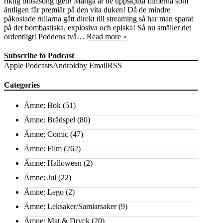
riktig biosäsong igen! Många är de uppskjuta filmerna som
äntligen får premiär på den vita duken! Då de mindre
påkostade rullarna gått direkt till streaming så har man sparat
på det bombastiska, explosiva och episka! Så nu smäller det
ordentligt! Poddens två…
Read more »
Subscribe to Podcast
Apple Podcasts
Android
by Email
RSS
Categories
Ämne: Bok
(51)
Ämne: Brädspel
(80)
Ämne: Comic
(47)
Ämne: Film
(262)
Ämne: Halloween
(2)
Ämne: Jul
(22)
Ämne: Lego
(2)
Ämne: Leksaker/Samlarsaker
(9)
Ämne: Mat & Dryck
(20)