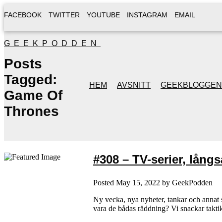
FACEBOOK
TWITTER
YOUTUBE
INSTAGRAM
EMAIL
GEEKPODDEN
Posts
Tagged:
HEM
AVSNITT
GEEKBLOGGEN
Game Of
Thrones
#308 – TV-serier, lån
Posted
May 15, 2022
by
GeekPodden
Ny vecka, nya nyheter, tankar och annat 
vara de bådas räddning? Vi snackar taktike