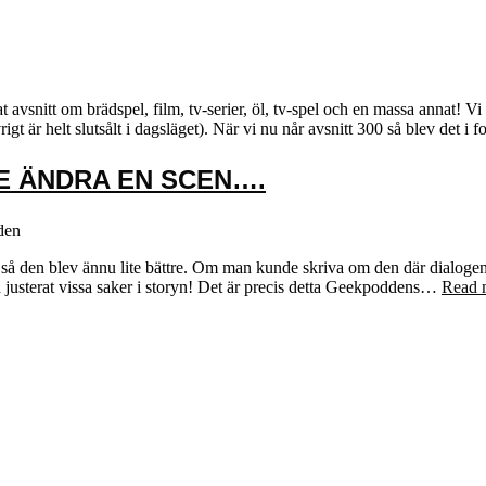
vsnitt om brädspel, film, tv-serier, öl, tv-spel och en massa annat! 
rigt är helt slutsålt i dagsläget). När vi nu når avsnitt 300 så blev det 
E ÄNDRA EN SCEN….
den
 den blev ännu lite bättre. Om man kunde skriva om den där dialogen i di
 justerat vissa saker i storyn! Det är precis detta Geekpoddens…
Read 