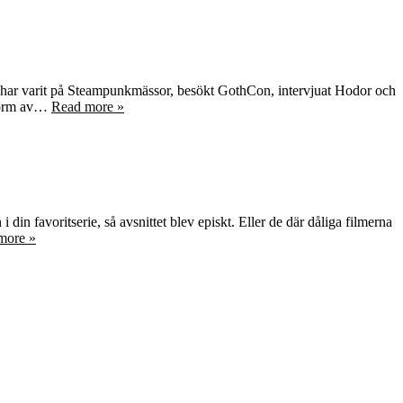
Vi har varit på Steampunkmässor, besökt GothCon, intervjuat Hodor och
i form av…
Read more »
n favoritserie, så avsnittet blev episkt. Eller de där dåliga filmerna
more »