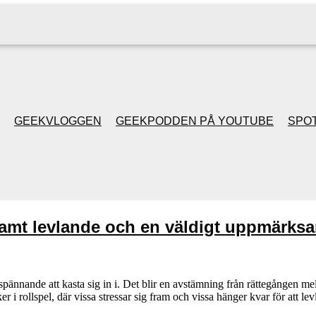
GEEKVLOGGEN
GEEKPODDEN PÅ YOUTUBE
SPOT
GEEKPODDEN RETRO
GAMING MED MICKE
gsamt levlande och en väldigt uppmärks
& FILIPH
GEEKPODDENS
spännande att kasta sig in i. Det blir en avstämning från rättegången
r i rollspel, där vissa stressar sig fram och vissa hänger kvar för att l
JULSPECIALER 2013