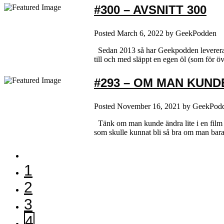
#300 – AVSNITT 300
Posted
March 6, 2022
by
GeekPodden
Sedan 2013 så har Geekpodden levererat a
till och med släppt en egen öl (som för öv
#293 – OM MAN KUND
Posted
November 16, 2021
by
GeekPod
Tänk om man kunde ändra lite i en film så
som skulle kunnat bli så bra om man bara
1
2
3
4