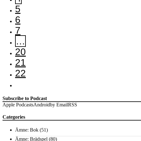
5
6
7
…
20
21
22
Subscribe to Podcast
Apple Podcasts
Android
by Email
RSS
Categories
Ämne: Bok
(51)
Ämne: Brädspel
(80)