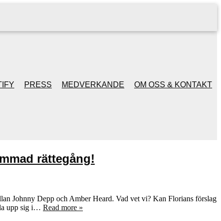
IFY
PRESS
MEDVERKANDE
OM OSS & KONTAKT
ammad rättegång!
 mellan Johnny Depp och Amber Heard. Vad vet vi? Kan Florians förslag
evla upp sig i…
Read more »