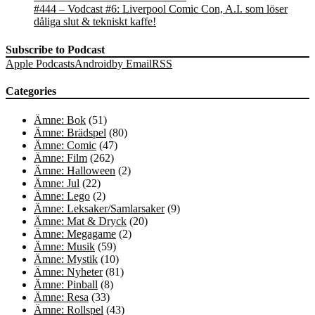
#444 – Vodcast #6: Liverpool Comic Con, A.I. som löser
dåliga slut & tekniskt kaffe!
Subscribe to Podcast
Apple Podcasts
Android
by Email
RSS
Categories
Ämne: Bok
(51)
Ämne: Brädspel
(80)
Ämne: Comic
(47)
Ämne: Film
(262)
Ämne: Halloween
(2)
Ämne: Jul
(22)
Ämne: Lego
(2)
Ämne: Leksaker/Samlarsaker
(9)
Ämne: Mat & Dryck
(20)
Ämne: Megagame
(2)
Ämne: Musik
(59)
Ämne: Mystik
(10)
Ämne: Nyheter
(81)
Ämne: Pinball
(8)
Ämne: Resa
(33)
Ämne: Rollspel
(43)