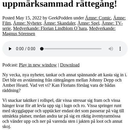
uppmärksammad rättegång!
Posted
May 15, 2022
by
GeekPodden
under
Ämne: Comic
,
Ämne:
Film
,
Ämne: Nyheter
,
Ämne: Skandaler
,
Ämne: Spel
,
Ämne: TV-
serie
,
Medverkande: Florian Lindblom O´hara
,
Medverkande:
Magnus Sörensen
Podcast:
Play in new window
|
Download
Ny vecka, nya nyheter, tankar och annat spännande att kasta sig in i.
Det blir en avstämning från rättegången mellan Johnny Depp och
Amber Heard. Vad vet vi? Kan Florians förslag vara de bådas
räddning?
Vi snackar taktiker i rollspel, där vissa stressar sig fram och vissa
hänger kvar för att levla upp sig i lugn och ro. Vissa springer runt
med skygglappar och upptäcker endast det som passerar på väg till
utmärkta platser, medan andra tar på sig en riktig äventyrarmössa
och vänder upp och ner på varenda sten i jakten på loot och annat
skoj.