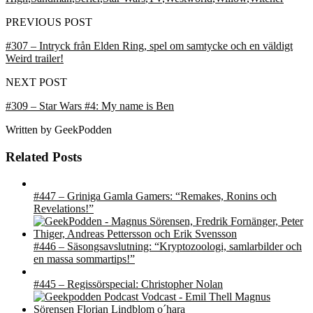
PREVIOUS POST
#307 – Intryck från Elden Ring, spel om samtycke och en väldigt
Weird trailer!
NEXT POST
#309 – Star Wars #4: My name is Ben
Written by
GeekPodden
Related Posts
#447 – Griniga Gamla Gamers: “Remakes, Ronins och
Revelations!”
#446 – Säsongsavslutning: “Kryptozoologi, samlarbilder och
en massa sommartips!”
#445 – Regissörspecial: Christopher Nolan