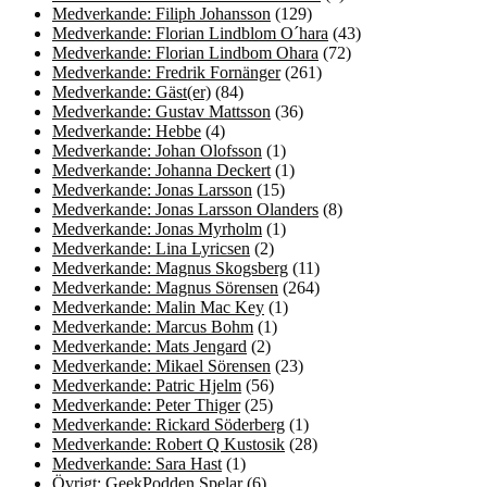
Medverkande: Filiph Johansson
(129)
Medverkande: Florian Lindblom O´hara
(43)
Medverkande: Florian Lindbom Ohara
(72)
Medverkande: Fredrik Fornänger
(261)
Medverkande: Gäst(er)
(84)
Medverkande: Gustav Mattsson
(36)
Medverkande: Hebbe
(4)
Medverkande: Johan Olofsson
(1)
Medverkande: Johanna Deckert
(1)
Medverkande: Jonas Larsson
(15)
Medverkande: Jonas Larsson Olanders
(8)
Medverkande: Jonas Myrholm
(1)
Medverkande: Lina Lyricsen
(2)
Medverkande: Magnus Skogsberg
(11)
Medverkande: Magnus Sörensen
(264)
Medverkande: Malin Mac Key
(1)
Medverkande: Marcus Bohm
(1)
Medverkande: Mats Jengard
(2)
Medverkande: Mikael Sörensen
(23)
Medverkande: Patric Hjelm
(56)
Medverkande: Peter Thiger
(25)
Medverkande: Rickard Söderberg
(1)
Medverkande: Robert Q Kustosik
(28)
Medverkande: Sara Hast
(1)
Övrigt: GeekPodden Spelar
(6)