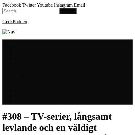
Facebook
Twitter
Youtube
Instagram
Email
GeekPodden
Hem
Avsnitt
GeekBloggen
GeekVloggen
GeekPodden på YouTube
GeekPodden Retro
Gaming med Micke & Filiph
GeekPoddens Julspecialer 2013
Spotify
Press
Medverkande
Om oss & kontakt
#308 – TV-serier, långsamt
levlande och en väldigt