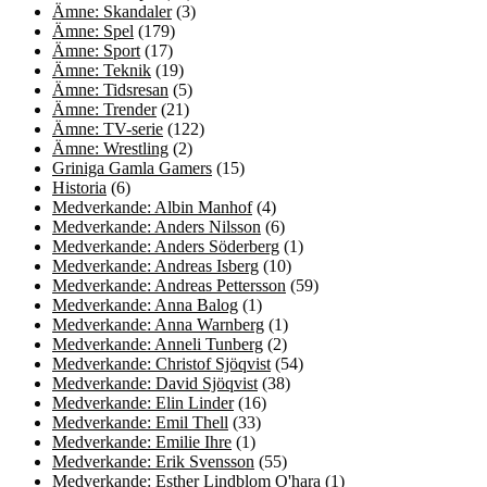
Ämne: Skandaler
(3)
Ämne: Spel
(179)
Ämne: Sport
(17)
Ämne: Teknik
(19)
Ämne: Tidsresan
(5)
Ämne: Trender
(21)
Ämne: TV-serie
(122)
Ämne: Wrestling
(2)
Griniga Gamla Gamers
(15)
Historia
(6)
Medverkande: Albin Manhof
(4)
Medverkande: Anders Nilsson
(6)
Medverkande: Anders Söderberg
(1)
Medverkande: Andreas Isberg
(10)
Medverkande: Andreas Pettersson
(59)
Medverkande: Anna Balog
(1)
Medverkande: Anna Warnberg
(1)
Medverkande: Anneli Tunberg
(2)
Medverkande: Christof Sjöqvist
(54)
Medverkande: David Sjöqvist
(38)
Medverkande: Elin Linder
(16)
Medverkande: Emil Thell
(33)
Medverkande: Emilie Ihre
(1)
Medverkande: Erik Svensson
(55)
Medverkande: Esther Lindblom O'hara
(1)