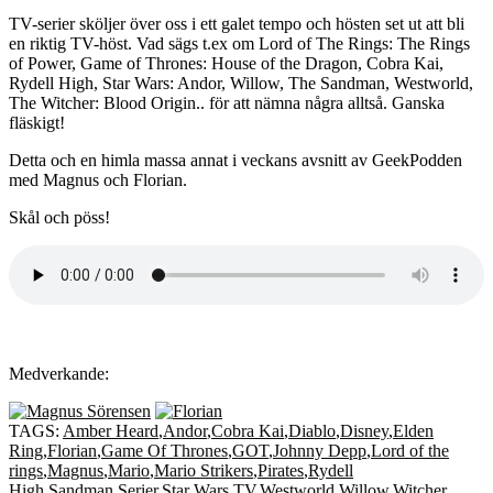
TV-serier sköljer över oss i ett galet tempo och hösten set ut att bli
en riktig TV-höst. Vad sägs t.ex om Lord of The Rings: The Rings
of Power, Game of Thrones: House of the Dragon, Cobra Kai,
Rydell High, Star Wars: Andor, Willow, The Sandman, Westworld,
The Witcher: Blood Origin.. för att nämna några alltså. Ganska
fläskigt!
Detta och en himla massa annat i veckans avsnitt av GeekPodden
med Magnus och Florian.
Skål och pöss!
Medverkande:
TAGS:
Amber Heard
,
Andor
,
Cobra Kai
,
Diablo
,
Disney
,
Elden
Ring
,
Florian
,
Game Of Thrones
,
GOT
,
Johnny Depp
,
Lord of the
rings
,
Magnus
,
Mario
,
Mario Strikers
,
Pirates
,
Rydell
High
,
Sandman
,
Serier
,
Star Wars
,
TV
,
Westworld
,
Willow
,
Witcher